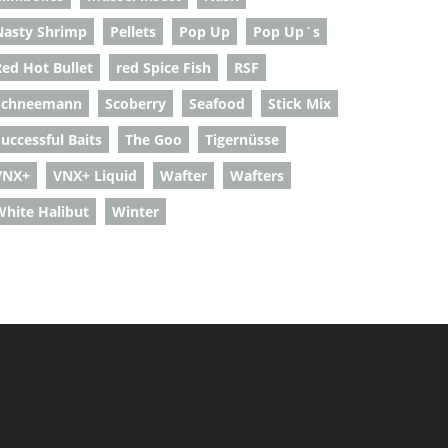
Nasty Shrimp
Pellets
Pop Up
Pop Up`s
Red Hot Bullet
red Spice Fish
RSF
Schneemann
Scoberry
Seafood
Stick Mix
uccessful Baits
The Goo
Tigernüsse
VNX+
VNX+ Liquid
Wafter
Wafters
White Halibut
Winter