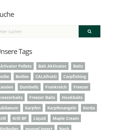
uche
nsere Tags
ktivator Pellets
Bait Aktivator
Baits
oilie
Boilies
CALAfrutti
Carpfishing
Cassien
Dumbellz
Frankreich
Freezer
Freezerbaits
Freezer Baits
Hookbaits
Jubilaeum
Karpfen
Karpfenangeln
Korda
rill
Krill BP
Liquid
Maple Cream
Minibolies
mussel insect
Nash