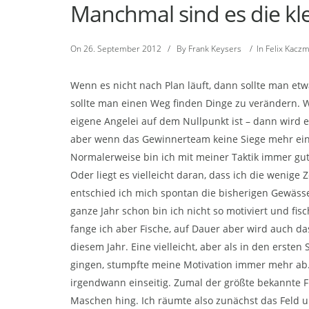
Manchmal sind es die kl
On
26. September 2012
/
By
Frank Keysers
/
In
Felix Kacz
Wenn es nicht nach Plan läuft, dann sollte man et
sollte man einen Weg finden Dinge zu verändern. We
eigene Angelei auf dem Nullpunkt ist – dann wird e
aber wenn das Gewinnerteam keine Siege mehr einf
Normalerweise bin ich mit meiner Taktik immer gut g
Oder liegt es vielleicht daran, dass ich die wenige
entschied ich mich spontan die bisherigen Gewäss
ganze Jahr schon bin ich nicht so motiviert und fis
fange ich aber Fische, auf Dauer aber wird auch d
diesem Jahr. Eine vielleicht, aber als in den erste
gingen, stumpfte meine Motivation immer mehr ab. F
irgendwann einseitig. Zumal der größte bekannte F
Maschen hing. Ich räumte also zunächst das Feld un