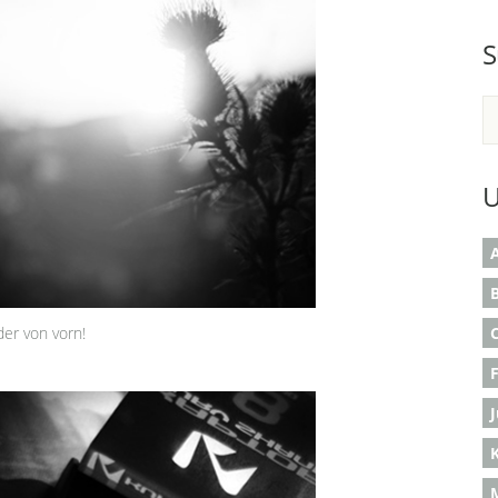
S
U
A
B
der von vorn!
K