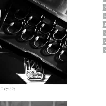
S
s Endgame!