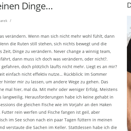
einen Dinge…
D
marek
/
was verändern. Wenn man sich nicht mehr wohl fühlt, dann
nn die Ruten still stehen, sich nichts bewegt und die
s Zeit, Dinge zu verändern. Never change a winnig team,
ährt, dann muss ich doch was verändern, oder nicht?.
efahren, doch plötzlich läufts nicht mehr. Liegt es an mir?
 Zeit einfach nicht effektiv nutze… Rückblick: Im Sommer
er hinter mir zu lassen, um andere Wege zu gehen. Das
che mal hier, mal da. Mit mehr oder weniger Erfolg. Meistens
as langweilig. Herausforderungen habe ich keine gehabt in
n Sessions die gleichen Fische wie im Vorjahr an den Haken
utter rein werfen und Fische fangen ist geil, aber
isch im See schon nach ein paar Tagen füttern in meinen
d verstaute die Sachen im Keller. Stattdessen habe ich die