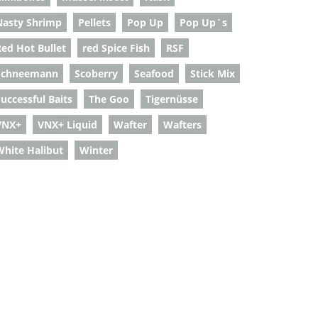
Nasty Shrimp
Pellets
Pop Up
Pop Up`s
Red Hot Bullet
red Spice Fish
RSF
Schneemann
Scoberry
Seafood
Stick Mix
uccessful Baits
The Goo
Tigernüsse
VNX+
VNX+ Liquid
Wafter
Wafters
White Halibut
Winter