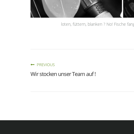
loten, füttern, blanken ? No! Fische f
PREVIOUS
Wir stocken unser Team auf !