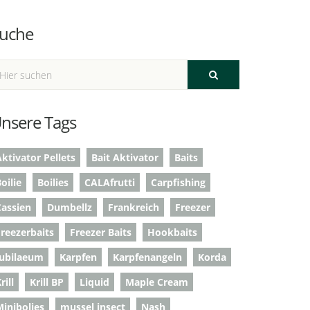
uche
nsere Tags
ktivator Pellets
Bait Aktivator
Baits
oilie
Boilies
CALAfrutti
Carpfishing
Cassien
Dumbellz
Frankreich
Freezer
Freezerbaits
Freezer Baits
Hookbaits
Jubilaeum
Karpfen
Karpfenangeln
Korda
rill
Krill BP
Liquid
Maple Cream
Minibolies
mussel insect
Nash