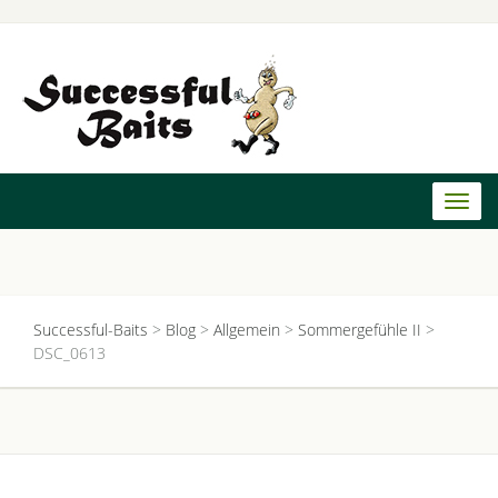
Toggl
naviga
Successful-Baits
>
Blog
>
Allgemein
>
Sommergefühle II
>
DSC_0613