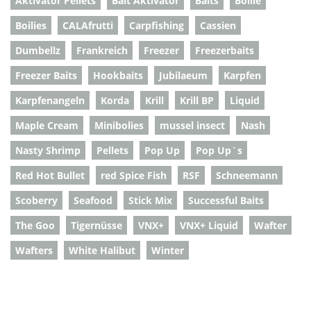
Aktivator Pellets
Bait Aktivator
Baits
Boilie
Boilies
CALAfrutti
Carpfishing
Cassien
Dumbellz
Frankreich
Freezer
Freezerbaits
Freezer Baits
Hookbaits
Jubilaeum
Karpfen
Karpfenangeln
Korda
Krill
Krill BP
Liquid
Maple Cream
Minibolies
mussel insect
Nash
Nasty Shrimp
Pellets
Pop Up
Pop Up`s
Red Hot Bullet
red Spice Fish
RSF
Schneemann
Scoberry
Seafood
Stick Mix
Successful Baits
The Goo
Tigernüsse
VNX+
VNX+ Liquid
Wafter
Wafters
White Halibut
Winter