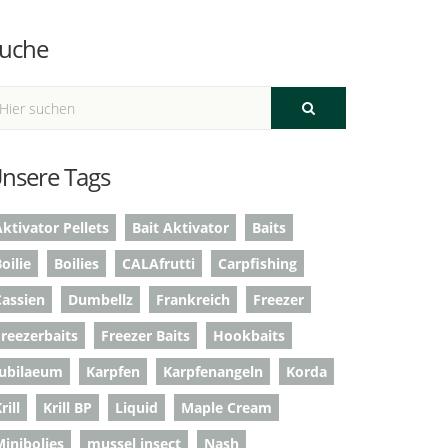
uche
nsere Tags
ktivator Pellets
Bait Aktivator
Baits
oilie
Boilies
CALAfrutti
Carpfishing
Cassien
Dumbellz
Frankreich
Freezer
Freezerbaits
Freezer Baits
Hookbaits
Jubilaeum
Karpfen
Karpfenangeln
Korda
rill
Krill BP
Liquid
Maple Cream
Minibolies
mussel insect
Nash