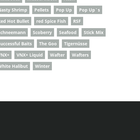
Nasty Shrimp
Pellets
Pop Up
Pop Up`s
Red Hot Bullet
red Spice Fish
RSF
Schneemann
Scoberry
Seafood
Stick Mix
uccessful Baits
The Goo
Tigernüsse
VNX+
VNX+ Liquid
Wafter
Wafters
White Halibut
Winter