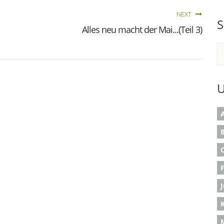
NEXT
S
Alles neu macht der Mai...(Teil 3)
U
A
B
K