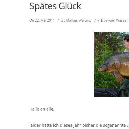
Spätes Glück
On
22. Mai 2011
/
By
Markus Welters
/
In
Live vom Wasser
Hallo an alle,
leider hatte ich dieses Jahr bisher die sogenannte 