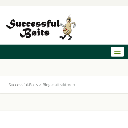
Toggl
naviga
Successful-Baits
>
Blog
>
attraktoren