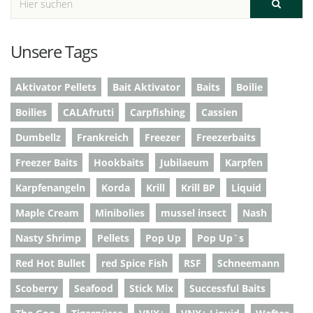
Unsere Tags
Aktivator Pellets
Bait Aktivator
Baits
Boilie
Boilies
CALAfrutti
Carpfishing
Cassien
Dumbellz
Frankreich
Freezer
Freezerbaits
Freezer Baits
Hookbaits
Jubilaeum
Karpfen
Karpfenangeln
Korda
Krill
Krill BP
Liquid
Maple Cream
Minibolies
mussel insect
Nash
Nasty Shrimp
Pellets
Pop Up
Pop Up`s
Red Hot Bullet
red Spice Fish
RSF
Schneemann
Scoberry
Seafood
Stick Mix
Successful Baits