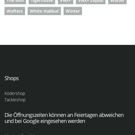
The Goo
Tigernüsse
VNX+
VNX+ Liquid
Wafter
Wafters
White Halibut
Winter
Shops
Ködershop
Tackleshop
Die Öffnungszeiten können an Feiertagen abweichen
und bei Google eingesehen werden