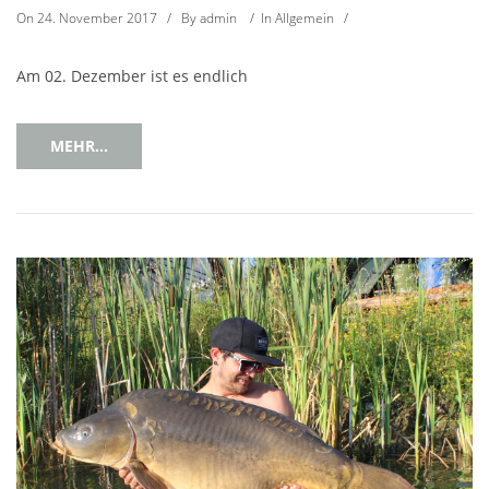
On
24. November 2017
/
By
admin
/
In
Allgemein
/
Am 02. Dezember ist es endlich
MEHR...