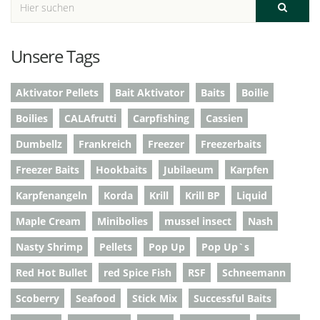
Unsere Tags
Aktivator Pellets
Bait Aktivator
Baits
Boilie
Boilies
CALAfrutti
Carpfishing
Cassien
Dumbellz
Frankreich
Freezer
Freezerbaits
Freezer Baits
Hookbaits
Jubilaeum
Karpfen
Karpfenangeln
Korda
Krill
Krill BP
Liquid
Maple Cream
Minibolies
mussel insect
Nash
Nasty Shrimp
Pellets
Pop Up
Pop Up`s
Red Hot Bullet
red Spice Fish
RSF
Schneemann
Scoberry
Seafood
Stick Mix
Successful Baits