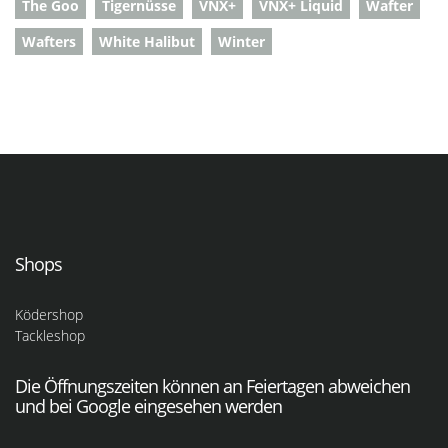
The Goo
Tigernüsse
VNX+
VNX+ Liquid
Wafter
Wafters
White Halibut
Winter
Shops
Ködershop
Tackleshop
Die Öffnungszeiten können an Feiertagen abweichen
und bei Google eingesehen werden