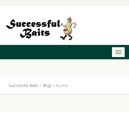
Toggl
naviga
Successful-Baits
>
Blog
>
Austria