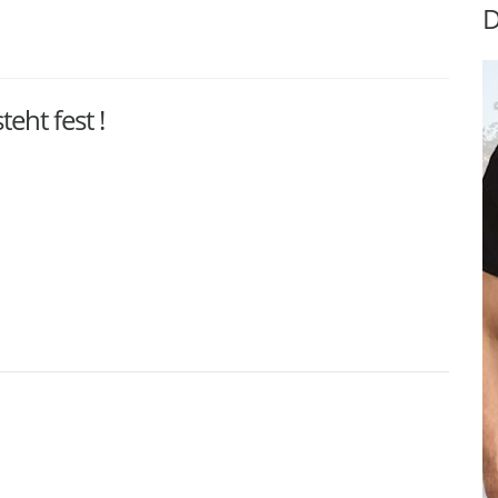
D
eht fest !