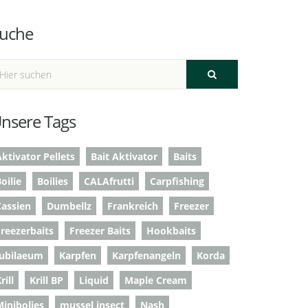
uche
nsere Tags
ktivator Pellets
Bait Aktivator
Baits
oilie
Boilies
CALAfrutti
Carpfishing
Cassien
Dumbellz
Frankreich
Freezer
Freezerbaits
Freezer Baits
Hookbaits
Jubilaeum
Karpfen
Karpfenangeln
Korda
rill
Krill BP
Liquid
Maple Cream
Minibolies
mussel insect
Nash