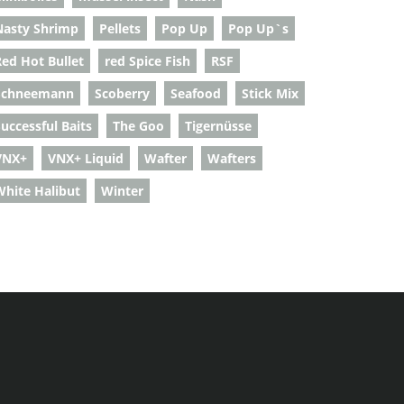
Nasty Shrimp
Pellets
Pop Up
Pop Up`s
Red Hot Bullet
red Spice Fish
RSF
Schneemann
Scoberry
Seafood
Stick Mix
uccessful Baits
The Goo
Tigernüsse
VNX+
VNX+ Liquid
Wafter
Wafters
White Halibut
Winter