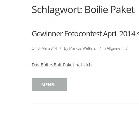
Schlagwort:
Boilie Paket
Gewinner Fotocontest April 2014 st
On
8. Mai 2014
/
By
Markus Welters
/
In
Allgemein
/
Das Boilie-Bait Paket hat sich
MEHR...