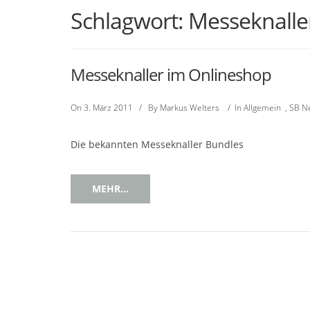
Schlagwort:
Messeknalle
Messeknaller im Onlineshop
On
3. März 2011
/
By
Markus Welters
/
In
Allgemein
,
SB N
Die bekannten Messeknaller Bundles
MEHR...