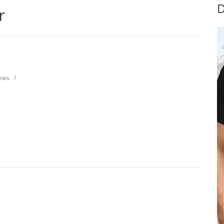
D
r
ews
/