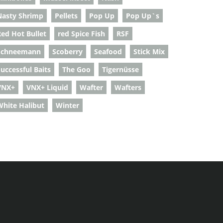
Nasty Shrimp
Pellets
Pop Up
Pop Up`s
Red Hot Bullet
red Spice Fish
RSF
Schneemann
Scoberry
Seafood
Stick Mix
uccessful Baits
The Goo
Tigernüsse
VNX+
VNX+ Liquid
Wafter
Wafters
White Halibut
Winter