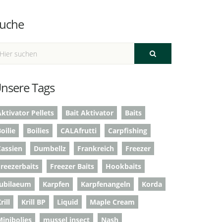
uche
nsere Tags
ktivator Pellets
Bait Aktivator
Baits
oilie
Boilies
CALAfrutti
Carpfishing
Cassien
Dumbellz
Frankreich
Freezer
Freezerbaits
Freezer Baits
Hookbaits
Jubilaeum
Karpfen
Karpfenangeln
Korda
rill
Krill BP
Liquid
Maple Cream
Minibolies
mussel insect
Nash