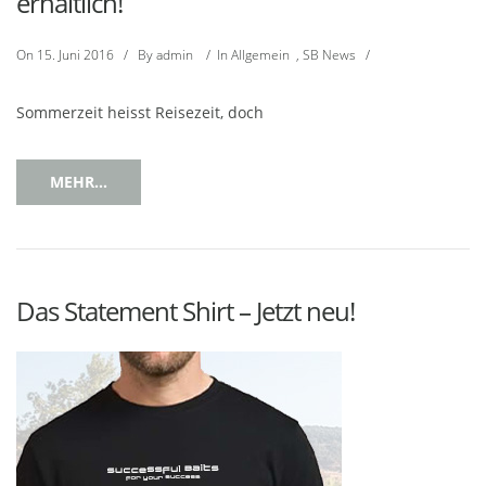
erhältlich!
On
15. Juni 2016
/
By
admin
/
In
Allgemein
,
SB News
/
Sommerzeit heisst Reisezeit, doch
MEHR...
Das Statement Shirt – Jetzt neu!