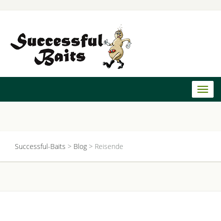
Toggl
naviga
Successful-Baits
>
Blog
>
Reisende