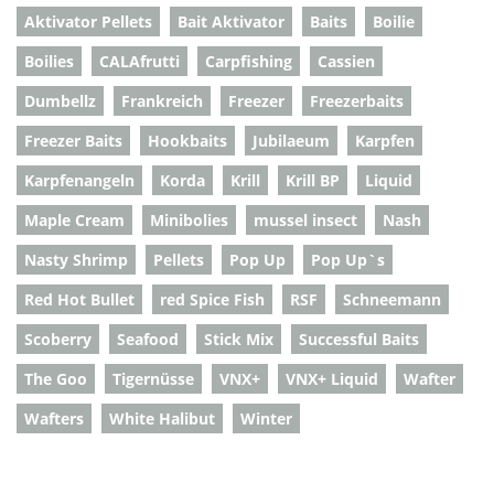
Aktivator Pellets
Bait Aktivator
Baits
Boilie
Boilies
CALAfrutti
Carpfishing
Cassien
Dumbellz
Frankreich
Freezer
Freezerbaits
Freezer Baits
Hookbaits
Jubilaeum
Karpfen
Karpfenangeln
Korda
Krill
Krill BP
Liquid
Maple Cream
Minibolies
mussel insect
Nash
Nasty Shrimp
Pellets
Pop Up
Pop Up`s
Red Hot Bullet
red Spice Fish
RSF
Schneemann
Scoberry
Seafood
Stick Mix
Successful Baits
The Goo
Tigernüsse
VNX+
VNX+ Liquid
Wafter
Wafters
White Halibut
Winter