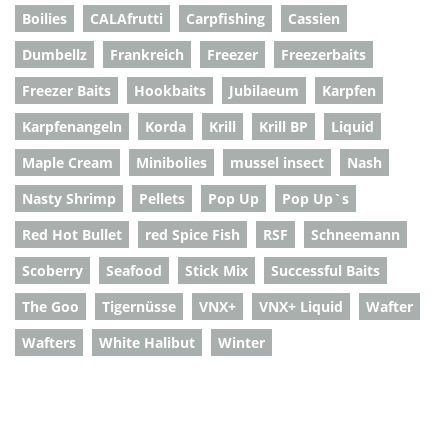
Boilies
CALAfrutti
Carpfishing
Cassien
Dumbellz
Frankreich
Freezer
Freezerbaits
Freezer Baits
Hookbaits
Jubilaeum
Karpfen
Karpfenangeln
Korda
Krill
Krill BP
Liquid
Maple Cream
Minibolies
mussel insect
Nash
Nasty Shrimp
Pellets
Pop Up
Pop Up`s
Red Hot Bullet
red Spice Fish
RSF
Schneemann
Scoberry
Seafood
Stick Mix
Successful Baits
The Goo
Tigernüsse
VNX+
VNX+ Liquid
Wafter
Wafters
White Halibut
Winter