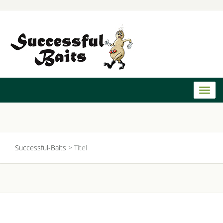
Toggl
naviga
Successful-Baits
>
Titel