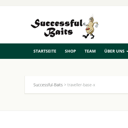
STARTSEITE
SHOP
TEAM
ÜBER UNS
Successful-Baits
>
traveller-base-x