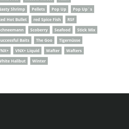
Nasty Shrimp
Pellets
Pop Up
Pop Up`s
Red Hot Bullet
red Spice Fish
RSF
Schneemann
Scoberry
Seafood
Stick Mix
uccessful Baits
The Goo
Tigernüsse
VNX+
VNX+ Liquid
Wafter
Wafters
White Halibut
Winter