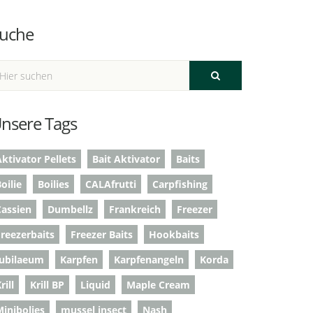
uche
nsere Tags
ktivator Pellets
Bait Aktivator
Baits
oilie
Boilies
CALAfrutti
Carpfishing
Cassien
Dumbellz
Frankreich
Freezer
Freezerbaits
Freezer Baits
Hookbaits
Jubilaeum
Karpfen
Karpfenangeln
Korda
rill
Krill BP
Liquid
Maple Cream
Minibolies
mussel insect
Nash