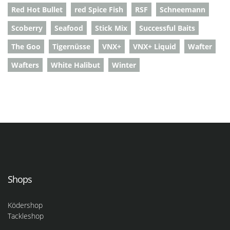
Red Hot Bullet
red Spice Fish
RSF
Schneemann
Scoberry
Seafood
Stick Mix
Successful Baits
The Goo
Tigernüsse
VNX+
VNX+ Liquid
Wafter
Wafters
White Halibut
Winter
Shops
Ködershop
Tackleshop