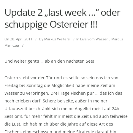
Update 2 „last week …“ oder
schuppige Ostereier !!!
On
28. April 2011
/
By
Markus Welters
/
In
Live vom Wasser
,
Marcus
Mamczur
/
Und weiter geht’s … ab an den nächsten See!
Ostern steht vor der Tür und es sollte so sein das ich von
Freitag bis Sonntag die Möglichkeit habe meine Zeit am
Wasser zu verbringen. Drei Tage Fischen pur … das ich das
noch erleben darf! Scherz beiseite, außer in meiner
Urlaubszeit beschränkt sich meine Angellei meist auf 24h
Session’s, für mehr fehlt mir meist die Zeit und auch teilweise
die Lust. Ich hab mich über die Jahre auf diese Art des
Fischens eingeschossen und meine Strategie darauf hin