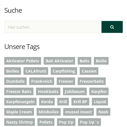
Suche
Unsere Tags
Aktivator Pellets
Bait Aktivator
Baits
Boilie
Boilies
CALAfrutti
Carpfishing
Cassien
Dumbellz
Frankreich
Freezer
Freezerbaits
Freezer Baits
Hookbaits
Jubilaeum
Karpfen
Karpfenangeln
Korda
Krill
Krill BP
Liquid
Maple Cream
Minibolies
mussel insect
Nash
Nasty Shrimp
Pellets
Pop Up
Pop Up`s