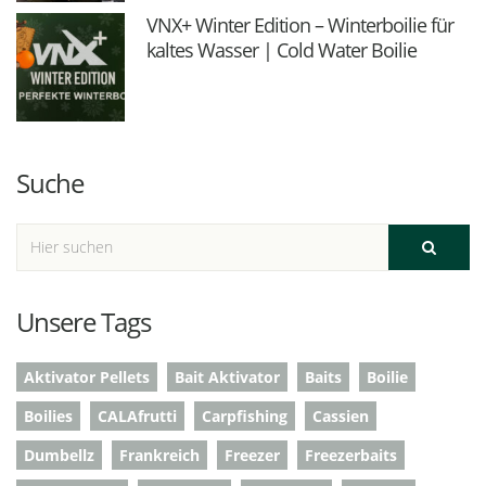
VNX+ Winter Edition – Winterboilie für
kaltes Wasser | Cold Water Boilie
Suche
Unsere Tags
Aktivator Pellets
Bait Aktivator
Baits
Boilie
Boilies
CALAfrutti
Carpfishing
Cassien
Dumbellz
Frankreich
Freezer
Freezerbaits