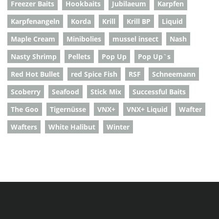
Freezer Baits
Hookbaits
Jubilaeum
Karpfen
Karpfenangeln
Korda
Krill
Krill BP
Liquid
Maple Cream
Minibolies
mussel insect
Nash
Nasty Shrimp
Pellets
Pop Up
Pop Up`s
Red Hot Bullet
red Spice Fish
RSF
Schneemann
Scoberry
Seafood
Stick Mix
Successful Baits
The Goo
Tigernüsse
VNX+
VNX+ Liquid
Wafter
Wafters
White Halibut
Winter