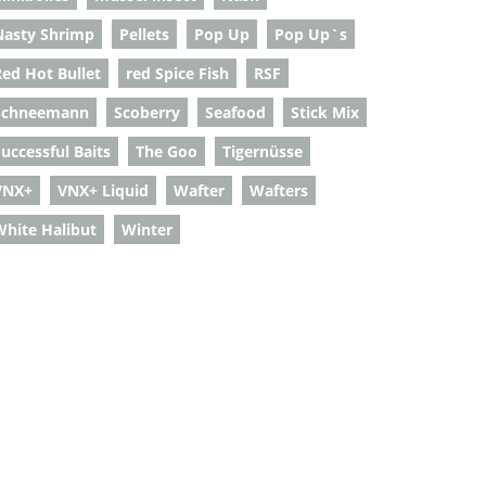
Nasty Shrimp
Pellets
Pop Up
Pop Up`s
Red Hot Bullet
red Spice Fish
RSF
Schneemann
Scoberry
Seafood
Stick Mix
uccessful Baits
The Goo
Tigernüsse
VNX+
VNX+ Liquid
Wafter
Wafters
White Halibut
Winter