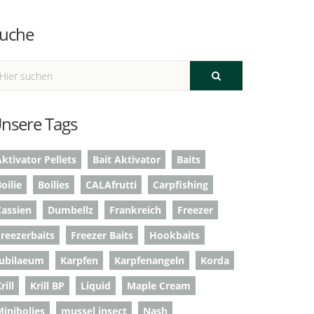
uche
nsere Tags
ktivator Pellets
Bait Aktivator
Baits
oilie
Boilies
CALAfrutti
Carpfishing
Cassien
Dumbellz
Frankreich
Freezer
Freezerbaits
Freezer Baits
Hookbaits
Jubilaeum
Karpfen
Karpfenangeln
Korda
rill
Krill BP
Liquid
Maple Cream
Minibolies
mussel insect
Nash