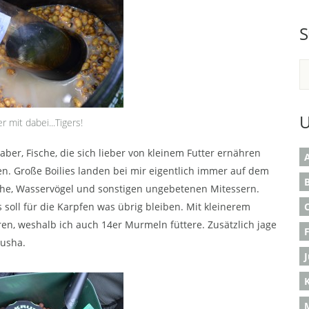
S
U
 mit dabei...Tigers!
haber, Fische, die sich lieber von kleinem Futter ernähren
A
en. Große Boilies landen bei mir eigentlich immer auf dem
B
sche, Wasservögel und sonstigen ungebetenen Mitessern.
 soll für die Karpfen was übrig bleiben. Mit kleinerem
eren, weshalb ich auch 14er Murmeln füttere. Zusätzlich jage
rusha.
K