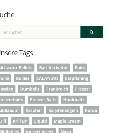
uche
nsere Tags
ktivator Pellets
Bait Aktivator
Baits
oilie
Boilies
CALAfrutti
Carpfishing
Cassien
Dumbellz
Frankreich
Freezer
Freezerbaits
Freezer Baits
Hookbaits
Jubilaeum
Karpfen
Karpfenangeln
Korda
rill
Krill BP
Liquid
Maple Cream
Minibolies
mussel insect
Nash