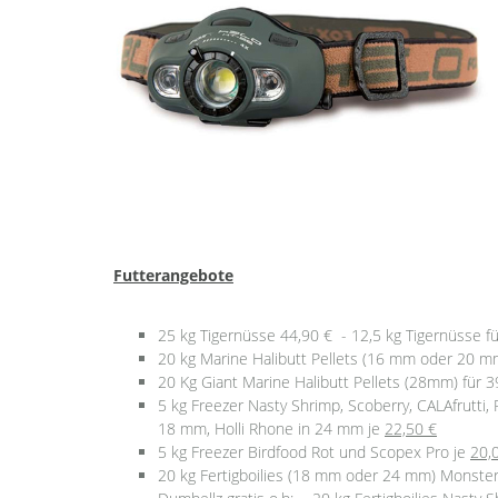
Futterangebote
25 kg Tigernüsse 44,90 € - 12,5 kg Tigernüsse f
20 kg Marine Halibutt Pellets (16 mm oder 20 m
20 Kg Giant Marine Halibutt Pellets (28mm) für 3
5 kg Freezer Nasty Shrimp, Scoberry, CALAfrutti, 
18 mm, Holli Rhone in 24 mm je
22,50 €
5 kg Freezer Birdfood Rot und Scopex Pro je
20,
20 kg Fertigboilies (18 mm oder 24 mm) Monster