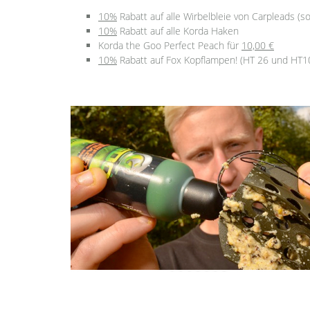
10%
Rabatt auf alle Wirbelbleie von Carpleads (so
10%
Rabatt auf alle Korda Haken
Korda the Goo Perfect Peach für
10,00 €
10%
Rabatt auf Fox Kopflampen! (HT 26 und HT1