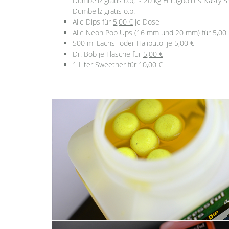
Dumbellz gratis o.b; - 20 kg Fertigboilies Nast
Dumbellz gratis o.b.
Alle Dips für
5,00 €
je Dose
Alle Neon Pop Ups (16 mm und 20 mm) für
5,00
500 ml Lachs- oder Halibutöl je
5,00 €
Dr. Bob je Flasche für
5,00 €
1 Liter Sweetner für
10,00 €