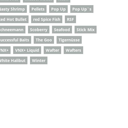
Nasty Shrimp
Pellets
Pop Up
Pop Up`s
Red Hot Bullet
red Spice Fish
RSF
Schneemann
Scoberry
Seafood
Stick Mix
uccessful Baits
The Goo
Tigernüsse
VNX+
VNX+ Liquid
Wafter
Wafters
White Halibut
Winter