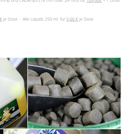
y Shrimp und CALAfrutti (18 mm oder 24 mm) für
109,00€
+ 1 Dose
 €
je Dose - Alle Liquids 250 ml für
5,00 €
je Dose