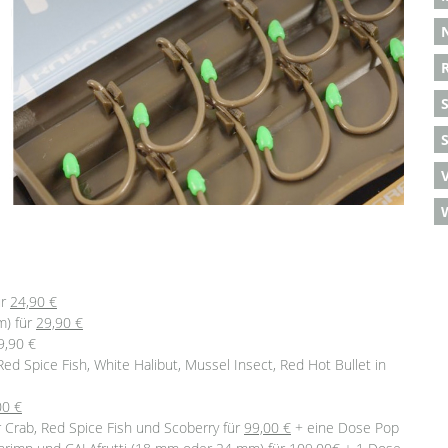
S
ür
24,90 €
m) für
29,90 €
9,90 €
Red Spice Fish, White Halibut, Mussel Insect, Red Hot Bullet in
00 €
 Crab, Red Spice Fish und Scoberry für
99,00 €
+ eine Dose Pop