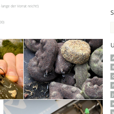
 lange der Vorrat reicht!)
S
00)
U
A
B
K