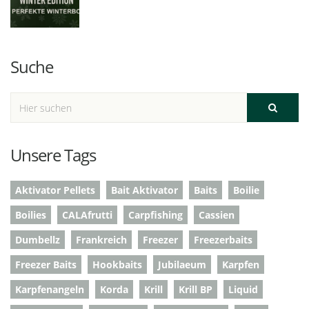
Suche
Unsere Tags
Aktivator Pellets
Bait Aktivator
Baits
Boilie
Boilies
CALAfrutti
Carpfishing
Cassien
Dumbellz
Frankreich
Freezer
Freezerbaits
Freezer Baits
Hookbaits
Jubilaeum
Karpfen
Karpfenangeln
Korda
Krill
Krill BP
Liquid