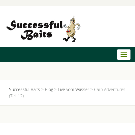
Toggl
naviga
Successful-Baits
>
Blog
>
Live vom Wasser
>
Carp Adventures
(Teil 12)