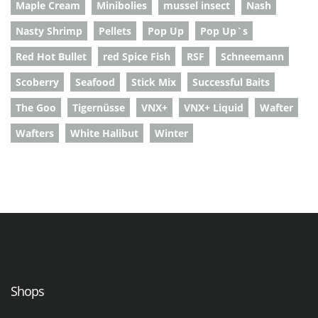
Maple Cream
Minibolies
mussel insect
Nash
Nasty Shrimp
Pellets
Pop Up
Pop Up`s
Red Hot Bullet
red Spice Fish
RSF
Schneemann
Scoberry
Seafood
Stick Mix
Successful Baits
The Goo
Tigernüsse
VNX+
VNX+ Liquid
Wafter
Wafters
White Halibut
Winter
Shops