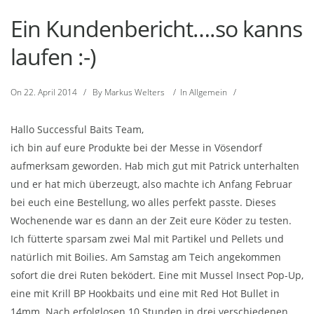
Ein Kundenbericht….so kanns
laufen :-)
On
22. April 2014
/
By
Markus Welters
/
In
Allgemein
/
Hallo Successful Baits Team,
ich bin auf eure Produkte bei der Messe in Vösendorf
aufmerksam geworden. Hab mich gut mit Patrick unterhalten
und er hat mich überzeugt, also machte ich Anfang Februar
bei euch eine Bestellung, wo alles perfekt passte. Dieses
Wochenende war es dann an der Zeit eure Köder zu testen.
Ich fütterte sparsam zwei Mal mit Partikel und Pellets und
natürlich mit Boilies. Am Samstag am Teich angekommen
sofort die drei Ruten beködert. Eine mit Mussel Insect Pop-Up,
eine mit Krill BP Hookbaits und eine mit Red Hot Bullet in
14mm. Nach erfolglosen 10 Stunden in drei verschiedenen