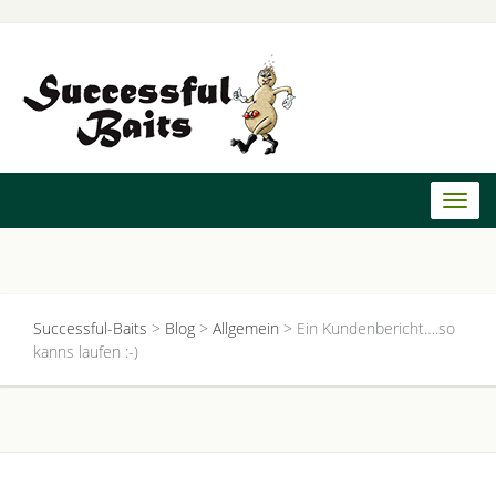
Toggl
naviga
Successful-Baits
>
Blog
>
Allgemein
>
Ein Kundenbericht….so
kanns laufen :-)