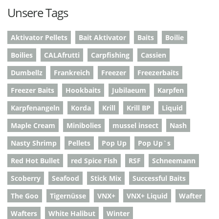
Unsere Tags
Aktivator Pellets
Bait Aktivator
Baits
Boilie
Boilies
CALAfrutti
Carpfishing
Cassien
Dumbellz
Frankreich
Freezer
Freezerbaits
Freezer Baits
Hookbaits
Jubilaeum
Karpfen
Karpfenangeln
Korda
Krill
Krill BP
Liquid
Maple Cream
Minibolies
mussel insect
Nash
Nasty Shrimp
Pellets
Pop Up
Pop Up`s
Red Hot Bullet
red Spice Fish
RSF
Schneemann
Scoberry
Seafood
Stick Mix
Successful Baits
The Goo
Tigernüsse
VNX+
VNX+ Liquid
Wafter
Wafters
White Halibut
Winter