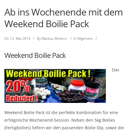
Ab ins Wochenende mit dem
Weekend Boilie Pack
On
12. Mai 2014
/
By
Markus Welters
/
In
Allgemein
/
Weekend Boilie Pack
Das
Weekend Boilie Pack ist die perfekte Kombination für eine
erfolgreiche Wochenend-Session. Neben den 5kg Boilies
(Fertigboilies) liefern wir den passenden Boilie Dip, sowie die