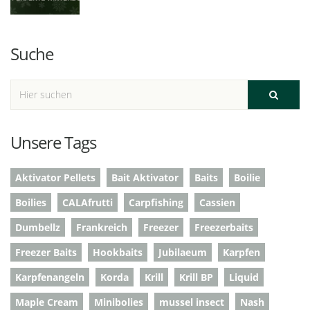
Suche
Unsere Tags
Aktivator Pellets
Bait Aktivator
Baits
Boilie
Boilies
CALAfrutti
Carpfishing
Cassien
Dumbellz
Frankreich
Freezer
Freezerbaits
Freezer Baits
Hookbaits
Jubilaeum
Karpfen
Karpfenangeln
Korda
Krill
Krill BP
Liquid
Maple Cream
Minibolies
mussel insect
Nash