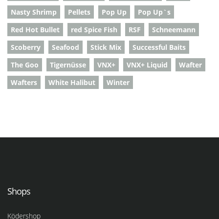
Nasty Shrimp
Pellets
Pop Up
Pop Up`s
Red Hot Bullet
red Spice Fish
RSF
Schneemann
Scoberry
Seafood
Stick Mix
Successful Baits
The Goo
Tigernüsse
VNX+
VNX+ Liquid
Wafter
Wafters
White Halibut
Winter
Shops
Ködershop