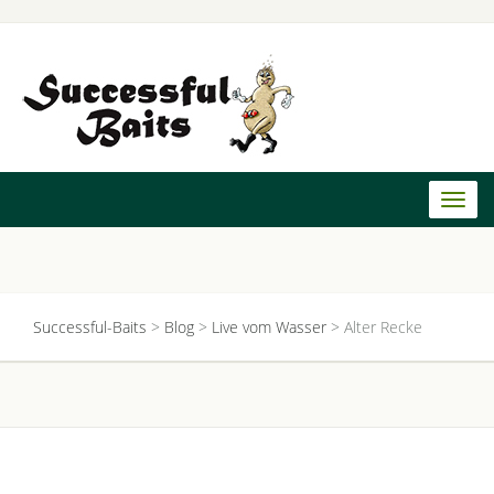
Toggl
naviga
Successful-Baits
>
Blog
>
Live vom Wasser
>
Alter Recke