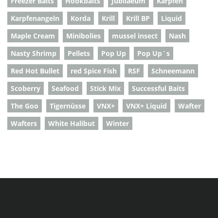
Freezer Baits
Hookbaits
Jubilaeum
Karpfen
Karpfenangeln
Korda
Krill
Krill BP
Liquid
Maple Cream
Minibolies
mussel insect
Nash
Nasty Shrimp
Pellets
Pop Up
Pop Up`s
Red Hot Bullet
red Spice Fish
RSF
Schneemann
Scoberry
Seafood
Stick Mix
Successful Baits
The Goo
Tigernüsse
VNX+
VNX+ Liquid
Wafter
Wafters
White Halibut
Winter