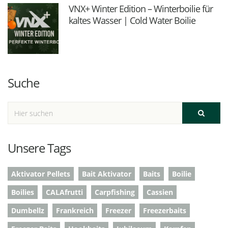
VNX+ Winter Edition – Winterboilie für
kaltes Wasser | Cold Water Boilie
Suche
Unsere Tags
Aktivator Pellets
Bait Aktivator
Baits
Boilie
Boilies
CALAfrutti
Carpfishing
Cassien
Dumbellz
Frankreich
Freezer
Freezerbaits