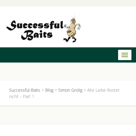
Toggl
naviga
Successful-Baits
>
Blog
>
Simon Grolig
>
Alte Liebe Rostet
nicht – Part 1