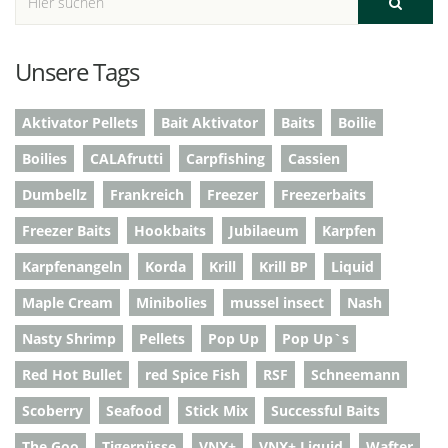
Unsere Tags
Aktivator Pellets
Bait Aktivator
Baits
Boilie
Boilies
CALAfrutti
Carpfishing
Cassien
Dumbellz
Frankreich
Freezer
Freezerbaits
Freezer Baits
Hookbaits
Jubilaeum
Karpfen
Karpfenangeln
Korda
Krill
Krill BP
Liquid
Maple Cream
Minibolies
mussel insect
Nash
Nasty Shrimp
Pellets
Pop Up
Pop Up`s
Red Hot Bullet
red Spice Fish
RSF
Schneemann
Scoberry
Seafood
Stick Mix
Successful Baits
The Goo
Tigernüsse
VNX+
VNX+ Liquid
Wafter