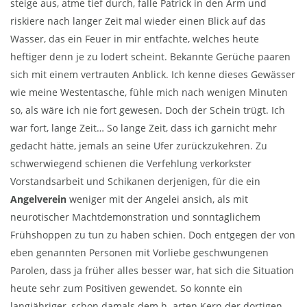
steige aus, atme tief durch, falle Patrick in den Arm und
riskiere nach langer Zeit mal wieder einen Blick auf das
Wasser, das ein Feuer in mir entfachte, welches heute
heftiger denn je zu lodert scheint. Bekannte Gerüche paaren
sich mit einem vertrauten Anblick. Ich kenne dieses Gewässer
wie meine Westentasche, fühle mich nach wenigen Minuten
so, als wäre ich nie fort gewesen. Doch der Schein trügt. Ich
war fort, lange Zeit… So lange Zeit, dass ich garnicht mehr
gedacht hätte, jemals an seine Ufer zurückzukehren. Zu
schwerwiegend schienen die Verfehlung verkorkster
Vorstandsarbeit und Schikanen derjenigen, für die ein
Angelverein
weniger mit der Angelei ansich, als mit
neurotischer Machtdemonstration und sonntaglichem
Frühshoppen zu tun zu haben schien. Doch entgegen der von
eben genannten Personen mit Vorliebe geschwungenen
Parolen, dass ja früher alles besser war, hat sich die Situation
heute sehr zum Positiven gewendet. So konnte ein
langjähriger, schon damals dem h arten Kern der dortigen