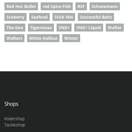
Red Hot Bullet
red Spice Fish
RSF
Schneemann
Scoberry
Seafood
Stick Mix
Successful Baits
The Goo
Tigernüsse
VNX+
VNX+ Liquid
Wafter
Wafters
White Halibut
Winter
Shops
Ködershop
Tackleshop