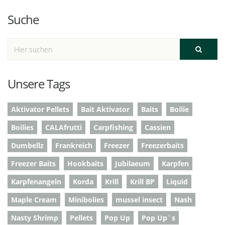
Suche
Unsere Tags
Aktivator Pellets
Bait Aktivator
Baits
Boilie
Boilies
CALAfrutti
Carpfishing
Cassien
Dumbellz
Frankreich
Freezer
Freezerbaits
Freezer Baits
Hookbaits
Jubilaeum
Karpfen
Karpfenangeln
Korda
Krill
Krill BP
Liquid
Maple Cream
Minibolies
mussel insect
Nash
Nasty Shrimp
Pellets
Pop Up
Pop Up`s