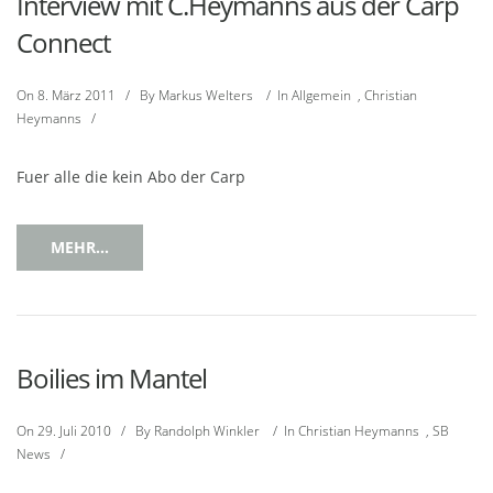
Interview mit C.Heymanns aus der Carp
Connect
On
8. März 2011
/
By
Markus Welters
/
In
Allgemein
,
Christian
Heymanns
/
Fuer alle die kein Abo der Carp
MEHR...
Boilies im Mantel
On
29. Juli 2010
/
By
Randolph Winkler
/
In
Christian Heymanns
,
SB
News
/