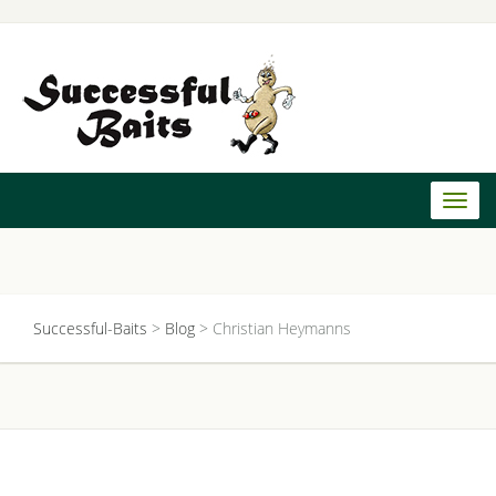
Toggl
naviga
Successful-Baits
>
Blog
>
Christian Heymanns