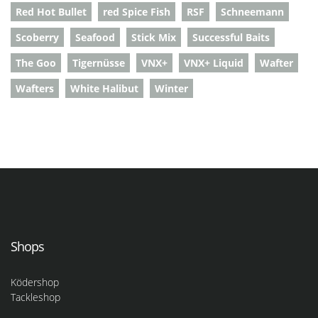
Red Hot Bullet
red Spice Fish
RSF
Schneemann
Scoberry
Seafood
Stick Mix
Successful Baits
The Goo
Tigernüsse
VNX+
VNX+ Liquid
Wafter
Wafters
White Halibut
Winter
Shops
Ködershop
Tackleshop