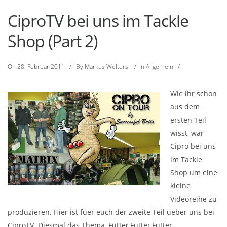
CiproTV bei uns im Tackle
Shop (Part 2)
On
28. Februar 2011
/
By
Markus Welters
/
In
Allgemein
/
Wie ihr schon
aus dem
ersten Teil
wisst, war
Cipro bei uns
im Tackle
Shop um eine
kleine
Videoreihe zu
produzieren. Hier ist fuer euch der zweite Teil ueber uns bei
CiproTV. Diesmal das Thema, Futter,Futter,Futter…