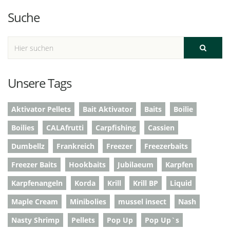
Suche
Unsere Tags
Aktivator Pellets
Bait Aktivator
Baits
Boilie
Boilies
CALAfrutti
Carpfishing
Cassien
Dumbellz
Frankreich
Freezer
Freezerbaits
Freezer Baits
Hookbaits
Jubilaeum
Karpfen
Karpfenangeln
Korda
Krill
Krill BP
Liquid
Maple Cream
Minibolies
mussel insect
Nash
Nasty Shrimp
Pellets
Pop Up
Pop Up`s