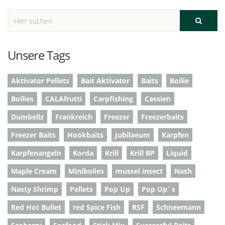
Unsere Tags
Aktivator Pellets
Bait Aktivator
Baits
Boilie
Boilies
CALAfrutti
Carpfishing
Cassien
Dumbellz
Frankreich
Freezer
Freezerbaits
Freezer Baits
Hookbaits
Jubilaeum
Karpfen
Karpfenangeln
Korda
Krill
Krill BP
Liquid
Maple Cream
Minibolies
mussel insect
Nash
Nasty Shrimp
Pellets
Pop Up
Pop Up`s
Red Hot Bullet
red Spice Fish
RSF
Schneemann