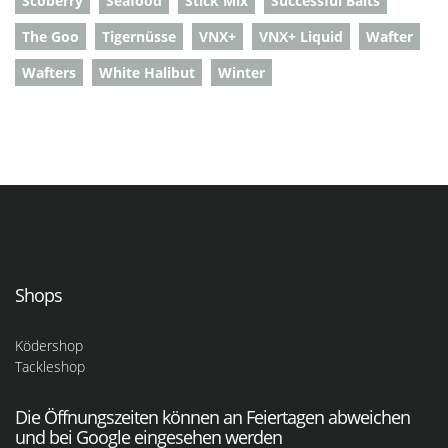
Scoberry
Seafood
Stick Mix
Successful Baits
The Goo
Tigernüsse
VNX+
VNX+ Liquid
Wafter
Wafters
White Halibut
Winter
Shops
Ködershop
Tackleshop
Die Öffnungszeiten können an Feiertagen abweichen
und bei Google eingesehen werden