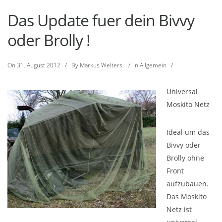
Das Update fuer dein Bivvy
oder Brolly !
On
31. August 2012
/
By
Markus Welters
/
In
Allgemein
/
Universal
Moskito Netz
Ideal um das
Bivvy oder
Brolly ohne
Front
aufzubauen.
Das Moskito
Netz ist