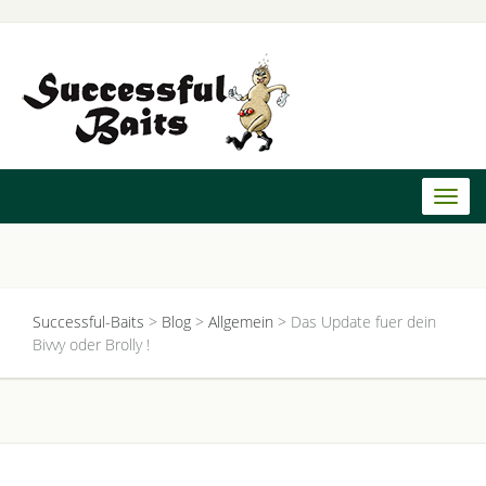
Toggl
naviga
Successful-Baits
>
Blog
>
Allgemein
>
Das Update fuer dein
Bivvy oder Brolly !