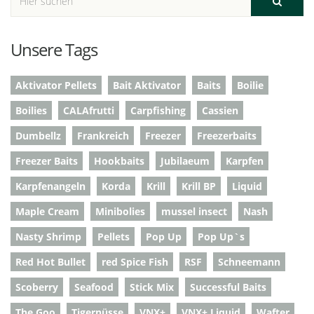
Unsere Tags
Aktivator Pellets
Bait Aktivator
Baits
Boilie
Boilies
CALAfrutti
Carpfishing
Cassien
Dumbellz
Frankreich
Freezer
Freezerbaits
Freezer Baits
Hookbaits
Jubilaeum
Karpfen
Karpfenangeln
Korda
Krill
Krill BP
Liquid
Maple Cream
Minibolies
mussel insect
Nash
Nasty Shrimp
Pellets
Pop Up
Pop Up`s
Red Hot Bullet
red Spice Fish
RSF
Schneemann
Scoberry
Seafood
Stick Mix
Successful Baits
The Goo
Tigernüsse
VNX+
VNX+ Liquid
Wafter