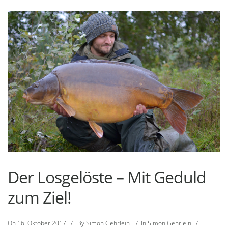
Der Losgelöste – Mit Geduld
zum Ziel!
On
16. Oktober 2017
/
By
Simon Gehrlein
/
In
Simon Gehrlein
/