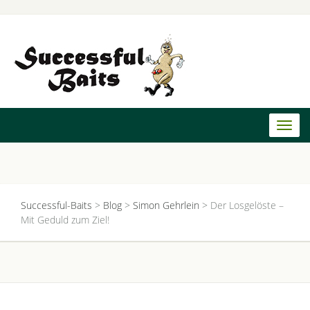
Toggl
naviga
Successful-Baits
>
Blog
>
Simon Gehrlein
>
Der Losgelöste –
Mit Geduld zum Ziel!