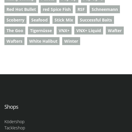
Red Hot Bullet
red Spice Fish
RSF
Schneemann
Scoberry
Seafood
Stick Mix
Successful Baits
The Goo
Tigernüsse
VNX+
VNX+ Liquid
Wafter
Wafters
White Halibut
Winter
Shops
Ködershop
Tackleshop