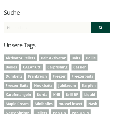
Suche
Unsere Tags
Aktivator Pellets
Bait Aktivator
Baits
Boilie
Boilies
CALAfrutti
Carpfishing
Cassien
Dumbellz
Frankreich
Freezer
Freezerbaits
Freezer Baits
Hookbaits
Jubilaeum
Karpfen
Karpfenangeln
Korda
Krill
Krill BP
Liquid
Maple Cream
Minibolies
mussel insect
Nash
Nasty Shrimp
Pellets
Pop Up
Pop Up`s