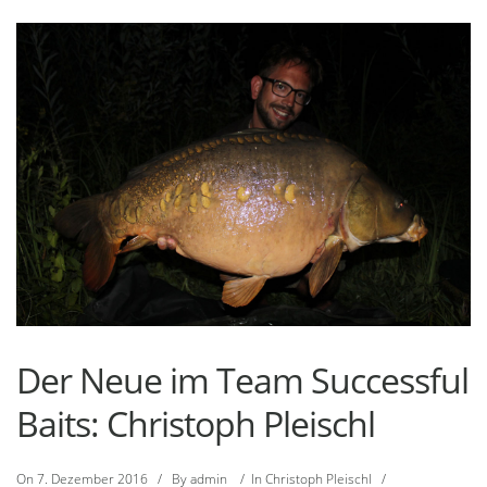
Der Neue im Team Successful
Baits: Christoph Pleischl
On
7. Dezember 2016
/
By
admin
/
In
Christoph Pleischl
/