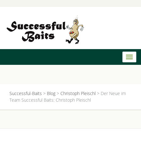
Toggl
naviga
Successful-Baits
>
Blog
>
Christoph Pleischl
>
Der Neue im
Team Successful Baits: Christoph Pleischl