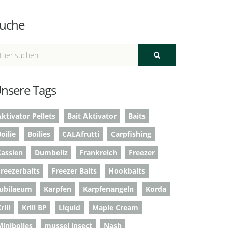
uche
nsere Tags
ktivator Pellets
Bait Aktivator
Baits
oilie
Boilies
CALAfrutti
Carpfishing
Cassien
Dumbellz
Frankreich
Freezer
Freezerbaits
Freezer Baits
Hookbaits
Jubilaeum
Karpfen
Karpfenangeln
Korda
rill
Krill BP
Liquid
Maple Cream
Minibolies
mussel insect
Nash