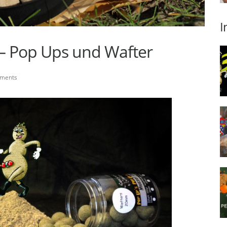
I
 – Pop Ups und Wafter
ments