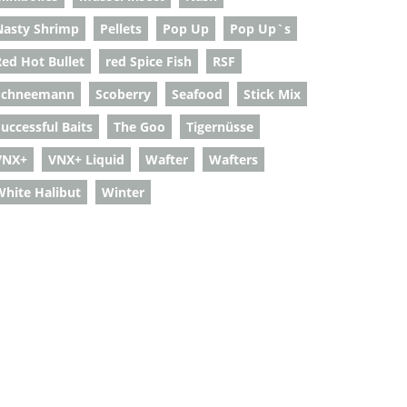
Nasty Shrimp
Pellets
Pop Up
Pop Up`s
Red Hot Bullet
red Spice Fish
RSF
Schneemann
Scoberry
Seafood
Stick Mix
uccessful Baits
The Goo
Tigernüsse
VNX+
VNX+ Liquid
Wafter
Wafters
White Halibut
Winter