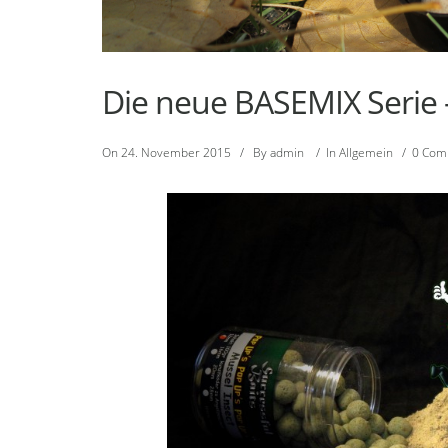
Die neue BASEMIX Serie
On
24. November 2015
/
By
admin
/
In
Allgemein
/
0 Com