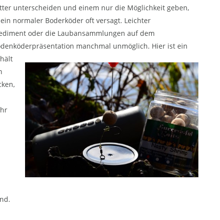
tter unterscheiden und einem nur die Möglichkeit geben,
in normaler Boderköder oft versagt. Leichter
Sediment oder die Laubansammlungen auf dem
odenköderpräsentation manchmal unmöglich.
Hier ist ein
hält
n
cken,
ihr
end.