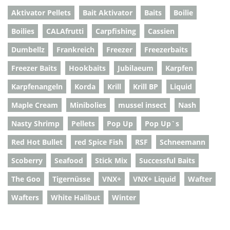
Aktivator Pellets
Bait Aktivator
Baits
Boilie
Boilies
CALAfrutti
Carpfishing
Cassien
Dumbellz
Frankreich
Freezer
Freezerbaits
Freezer Baits
Hookbaits
Jubilaeum
Karpfen
Karpfenangeln
Korda
Krill
Krill BP
Liquid
Maple Cream
Minibolies
mussel insect
Nash
Nasty Shrimp
Pellets
Pop Up
Pop Up`s
Red Hot Bullet
red Spice Fish
RSF
Schneemann
Scoberry
Seafood
Stick Mix
Successful Baits
The Goo
Tigernüsse
VNX+
VNX+ Liquid
Wafter
Wafters
White Halibut
Winter