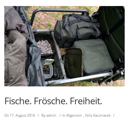
Fische. Frösche. Freiheit.
On
17. August 2016
/
By
admin
/
In
Allgemein
,
Felix Kaczmarek
/