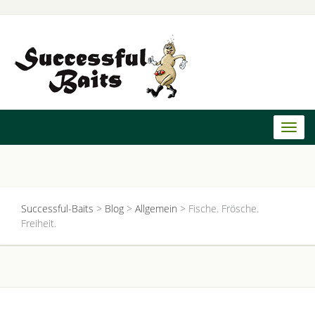
Toggl
naviga
Successful-Baits
>
Blog
>
Allgemein
>
Fische. Frösche.
Freiheit.