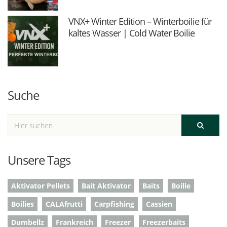
VNX+ Winter Edition – Winterboilie für
kaltes Wasser | Cold Water Boilie
Suche
Unsere Tags
Aktivator Pellets
Bait Aktivator
Baits
Boilie
Boilies
CALAfrutti
Carpfishing
Cassien
Dumbellz
Frankreich
Freezer
Freezerbaits