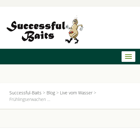
Toggl
naviga
Successful-Baits
>
Blog
>
Live vom Wasser
>
Frühlingserwachen …