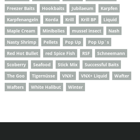
Freezer Baits
Hookbaits
Jubilaeum
Karpfen
Karpfenangeln
Korda
Krill
Krill BP
Liquid
Maple Cream
Minibolies
mussel insect
Nash
Nasty Shrimp
Pellets
Pop Up
Pop Up`s
Red Hot Bullet
red Spice Fish
RSF
Schneemann
Scoberry
Seafood
Stick Mix
Successful Baits
The Goo
Tigernüsse
VNX+
VNX+ Liquid
Wafter
Wafters
White Halibut
Winter