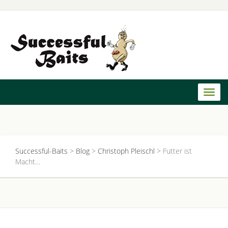
Toggl
naviga
Successful-Baits
>
Blog
>
Christoph Pleischl
>
Futter ist
Macht…