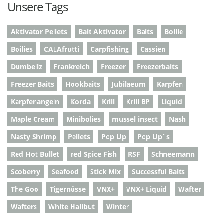
Unsere Tags
Aktivator Pellets
Bait Aktivator
Baits
Boilie
Boilies
CALAfrutti
Carpfishing
Cassien
Dumbellz
Frankreich
Freezer
Freezerbaits
Freezer Baits
Hookbaits
Jubilaeum
Karpfen
Karpfenangeln
Korda
Krill
Krill BP
Liquid
Maple Cream
Minibolies
mussel insect
Nash
Nasty Shrimp
Pellets
Pop Up
Pop Up`s
Red Hot Bullet
red Spice Fish
RSF
Schneemann
Scoberry
Seafood
Stick Mix
Successful Baits
The Goo
Tigernüsse
VNX+
VNX+ Liquid
Wafter
Wafters
White Halibut
Winter