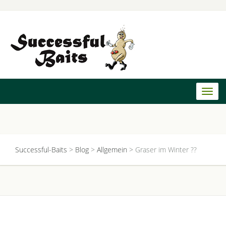
Toggl
naviga
Successful-Baits
>
Blog
>
Allgemein
>
Graser im Winter ??