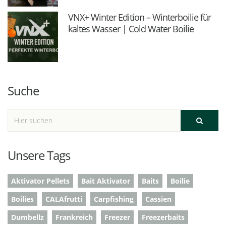
VNX+ Winter Edition – Winterboilie für
kaltes Wasser | Cold Water Boilie
Suche
Unsere Tags
Aktivator Pellets
Bait Aktivator
Baits
Boilie
Boilies
CALAfrutti
Carpfishing
Cassien
Dumbellz
Frankreich
Freezer
Freezerbaits