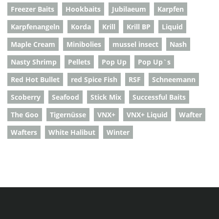
Freezer Baits
Hookbaits
Jubilaeum
Karpfen
Karpfenangeln
Korda
Krill
Krill BP
Liquid
Maple Cream
Minibolies
mussel insect
Nash
Nasty Shrimp
Pellets
Pop Up
Pop Up`s
Red Hot Bullet
red Spice Fish
RSF
Schneemann
Scoberry
Seafood
Stick Mix
Successful Baits
The Goo
Tigernüsse
VNX+
VNX+ Liquid
Wafter
Wafters
White Halibut
Winter