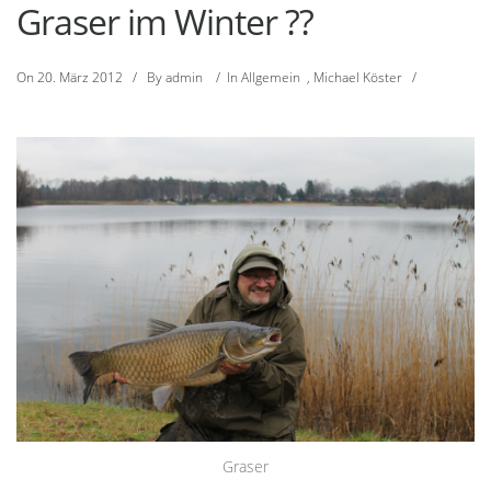
Graser im Winter ??
On
20. März 2012
/
By
admin
/
In
Allgemein
,
Michael Köster
/
Graser