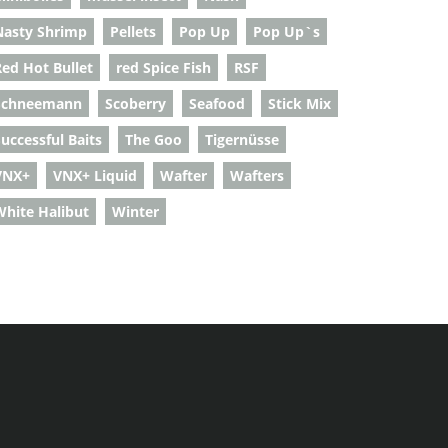
Nasty Shrimp
Pellets
Pop Up
Pop Up`s
Red Hot Bullet
red Spice Fish
RSF
Schneemann
Scoberry
Seafood
Stick Mix
uccessful Baits
The Goo
Tigernüsse
VNX+
VNX+ Liquid
Wafter
Wafters
White Halibut
Winter