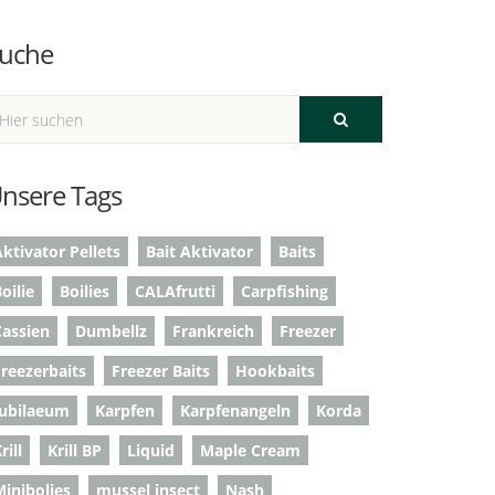
uche
nsere Tags
ktivator Pellets
Bait Aktivator
Baits
oilie
Boilies
CALAfrutti
Carpfishing
Cassien
Dumbellz
Frankreich
Freezer
Freezerbaits
Freezer Baits
Hookbaits
Jubilaeum
Karpfen
Karpfenangeln
Korda
rill
Krill BP
Liquid
Maple Cream
Minibolies
mussel insect
Nash