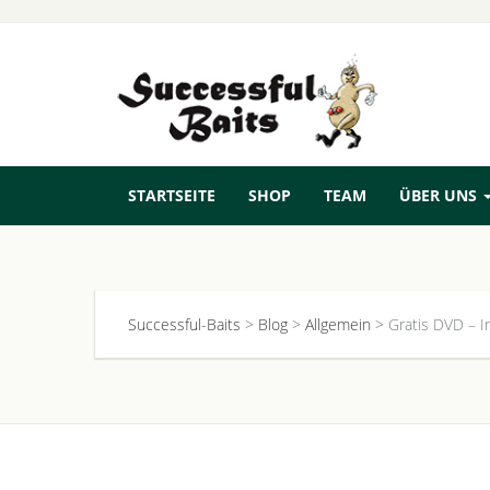
STARTSEITE
SHOP
TEAM
ÜBER UNS
Successful-Baits
>
Blog
>
Allgemein
>
Gratis DVD – I