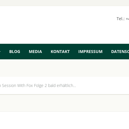
Tel.: 
BLOG
MEDIA
KONTAKT
IMPRESSUM
DATENS
n Session With Fox Folge 2 bald erhältlich…