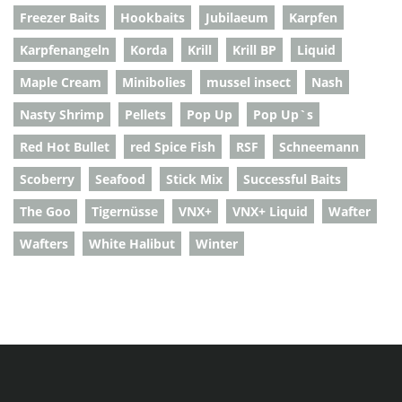
Freezer Baits
Hookbaits
Jubilaeum
Karpfen
Karpfenangeln
Korda
Krill
Krill BP
Liquid
Maple Cream
Minibolies
mussel insect
Nash
Nasty Shrimp
Pellets
Pop Up
Pop Up`s
Red Hot Bullet
red Spice Fish
RSF
Schneemann
Scoberry
Seafood
Stick Mix
Successful Baits
The Goo
Tigernüsse
VNX+
VNX+ Liquid
Wafter
Wafters
White Halibut
Winter