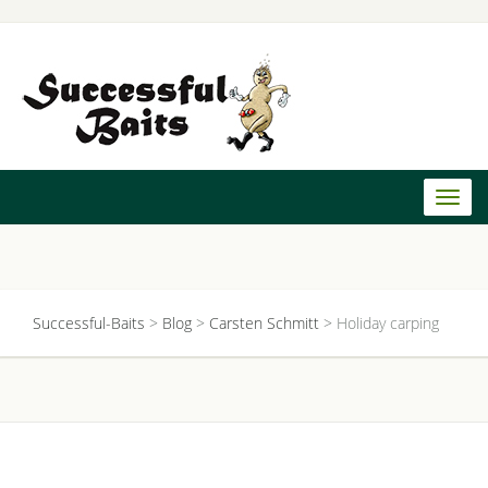
Toggl
naviga
Successful-Baits
>
Blog
>
Carsten Schmitt
>
Holiday carping