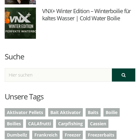
VNX+ Winter Edition – Winterboilie für
kaltes Wasser | Cold Water Boilie
Suche
Unsere Tags
Aktivator Pellets
Bait Aktivator
Baits
Boilie
Boilies
CALAfrutti
Carpfishing
Cassien
Dumbellz
Frankreich
Freezer
Freezerbaits