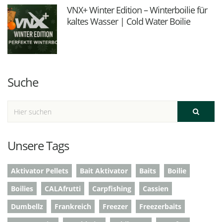
VNX+ Winter Edition – Winterboilie für
kaltes Wasser | Cold Water Boilie
Suche
Unsere Tags
Aktivator Pellets
Bait Aktivator
Baits
Boilie
Boilies
CALAfrutti
Carpfishing
Cassien
Dumbellz
Frankreich
Freezer
Freezerbaits