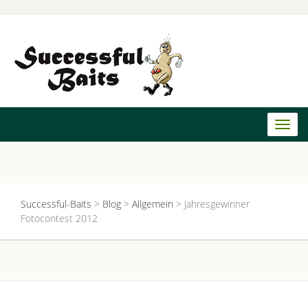
Toggl
naviga
Successful-Baits
>
Blog
>
Allgemein
>
Jahresgewinner
Fotocontest 2012