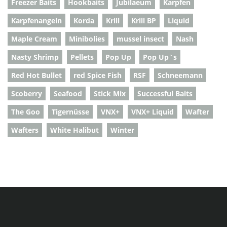
Freezer Baits
Hookbaits
Jubilaeum
Karpfen
Karpfenangeln
Korda
Krill
Krill BP
Liquid
Maple Cream
Minibolies
mussel insect
Nash
Nasty Shrimp
Pellets
Pop Up
Pop Up`s
Red Hot Bullet
red Spice Fish
RSF
Schneemann
Scoberry
Seafood
Stick Mix
Successful Baits
The Goo
Tigernüsse
VNX+
VNX+ Liquid
Wafter
Wafters
White Halibut
Winter