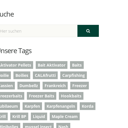
uche
nsere Tags
ktivator Pellets
Bait Aktivator
Baits
oilie
Boilies
CALAfrutti
Carpfishing
Cassien
Dumbellz
Frankreich
Freezer
Freezerbaits
Freezer Baits
Hookbaits
Jubilaeum
Karpfen
Karpfenangeln
Korda
rill
Krill BP
Liquid
Maple Cream
Minibolies
mussel insect
Nash