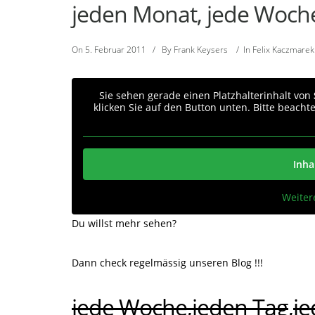
jeden Monat, jede Woche
On
5. Februar 2011
/
By
Frank Keysers
/
In
Felix Kaczmarek
Sie sehen gerade einen Platzhalterinhalt von
klicken Sie auf den Button unten. Bitte beacht
Inha
Weiter
Du willst mehr sehen?
Dann check regelmässig unseren Blog !!!
jede Woche,jeden Tag
,
je