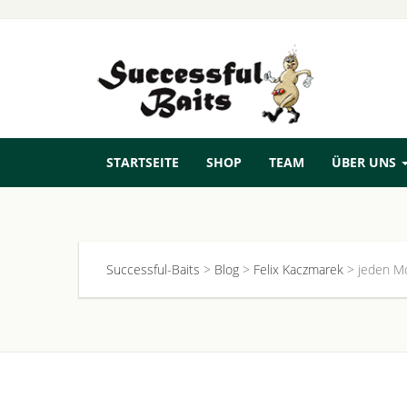
STARTSEITE
SHOP
TEAM
ÜBER UNS
Successful-Baits
>
Blog
>
Felix Kaczmarek
>
jeden Mo