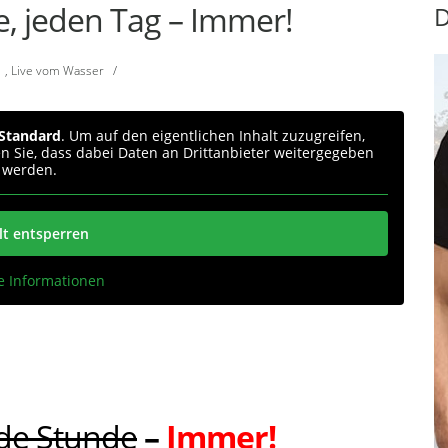
, jeden Tag – Immer!
D
,
Live vom Wasser
/
Standard
. Um auf den eigentlichen Inhalt zuzugreifen,
en Sie, dass dabei Daten an Drittanbieter weitergegeben
werden.
lt entsperren
e Informationen
de Stunde
–
Immer!