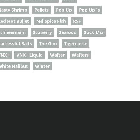
Nasty Shrimp
Pellets
Pop Up
Pop Up`s
Red Hot Bullet
red Spice Fish
RSF
Schneemann
Scoberry
Seafood
Stick Mix
uccessful Baits
The Goo
Tigernüsse
VNX+
VNX+ Liquid
Wafter
Wafters
White Halibut
Winter