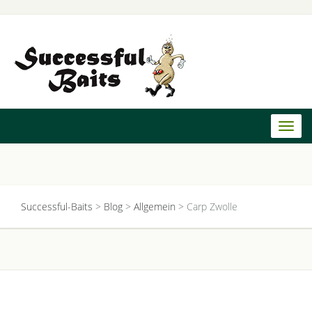
Toggl
naviga
Successful-Baits
>
Blog
>
Allgemein
>
Carp Zwolle