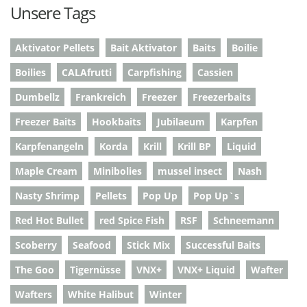
Unsere Tags
Aktivator Pellets
Bait Aktivator
Baits
Boilie
Boilies
CALAfrutti
Carpfishing
Cassien
Dumbellz
Frankreich
Freezer
Freezerbaits
Freezer Baits
Hookbaits
Jubilaeum
Karpfen
Karpfenangeln
Korda
Krill
Krill BP
Liquid
Maple Cream
Minibolies
mussel insect
Nash
Nasty Shrimp
Pellets
Pop Up
Pop Up`s
Red Hot Bullet
red Spice Fish
RSF
Schneemann
Scoberry
Seafood
Stick Mix
Successful Baits
The Goo
Tigernüsse
VNX+
VNX+ Liquid
Wafter
Wafters
White Halibut
Winter