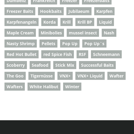
Dumbellz
Frankreich
Freezer
Freezerbaits
Freezer Baits
Hookbaits
Jubilaeum
Karpfen
Karpfenangeln
Korda
Krill
Krill BP
Liquid
Maple Cream
Minibolies
mussel insect
Nash
Nasty Shrimp
Pellets
Pop Up
Pop Up`s
Red Hot Bullet
red Spice Fish
RSF
Schneemann
Scoberry
Seafood
Stick Mix
Successful Baits
The Goo
Tigernüsse
VNX+
VNX+ Liquid
Wafter
Wafters
White Halibut
Winter