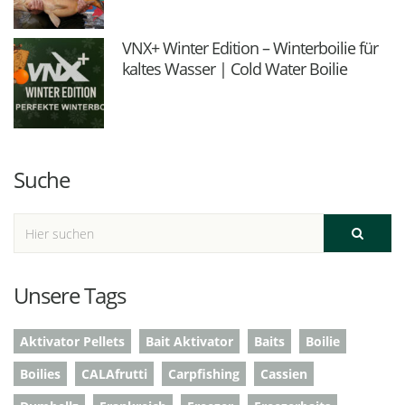
VNX+ Winter Edition – Winterboilie für
kaltes Wasser | Cold Water Boilie
Suche
Unsere Tags
Aktivator Pellets
Bait Aktivator
Baits
Boilie
Boilies
CALAfrutti
Carpfishing
Cassien