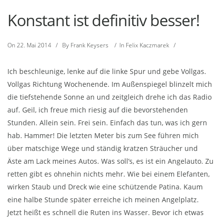
Konstant ist definitiv besser!
On
22. Mai 2014
/
By
Frank Keysers
/
In
Felix Kaczmarek
/
Ich beschleunige, lenke auf die linke Spur und gebe Vollgas.
Vollgas Richtung Wochenende. Im Außenspiegel blinzelt mich
die tiefstehende Sonne an und zeitgleich drehe ich das Radio
auf. Geil, ich freue mich riesig auf die bevorstehenden
Stunden. Allein sein. Frei sein. Einfach das tun, was ich gern
hab. Hammer! Die letzten Meter bis zum See führen mich
über matschige Wege und ständig kratzen Sträucher und
Äste am Lack meines Autos. Was soll’s, es ist ein Angelauto. Zu
retten gibt es ohnehin nichts mehr. Wie bei einem Elefanten,
wirken Staub und Dreck wie eine schützende Patina. Kaum
eine halbe Stunde später erreiche ich meinen Angelplatz.
Jetzt heißt es schnell die Ruten ins Wasser. Bevor ich etwas