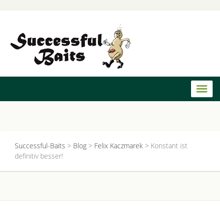
Toggl
naviga
Successful-Baits
>
Blog
>
Felix Kaczmarek
>
Konstant ist
definitiv besser!