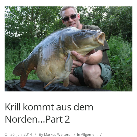
Krill kommt aus dem
Norden…Part 2
On
26. Juni 2014
/
By
Markus Welters
/
In
Allgemein
/