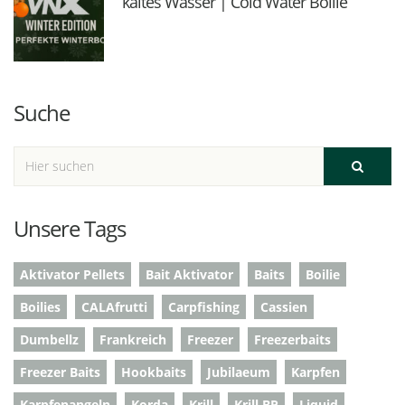
kaltes Wasser | Cold Water Boilie
Suche
Unsere Tags
Aktivator Pellets
Bait Aktivator
Baits
Boilie
Boilies
CALAfrutti
Carpfishing
Cassien
Dumbellz
Frankreich
Freezer
Freezerbaits
Freezer Baits
Hookbaits
Jubilaeum
Karpfen
Karpfenangeln
Korda
Krill
Krill BP
Liquid