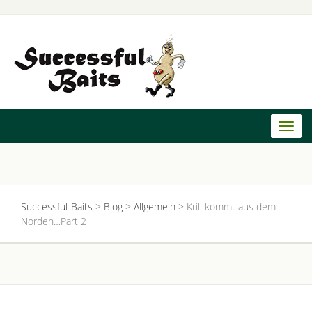
Toggl
naviga
Successful-Baits
>
Blog
>
Allgemein
>
Krill kommt aus dem
Norden…Part 2