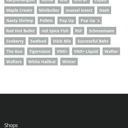
Maple Cream
Minibolies
mussel insect
Nash
Nasty Shrimp
Pellets
Pop Up
Pop Up`s
Red Hot Bullet
red Spice Fish
RSF
Schneemann
Scoberry
Seafood
Stick Mix
Successful Baits
The Goo
Tigernüsse
VNX+
VNX+ Liquid
Wafter
Wafters
White Halibut
Winter
Shops