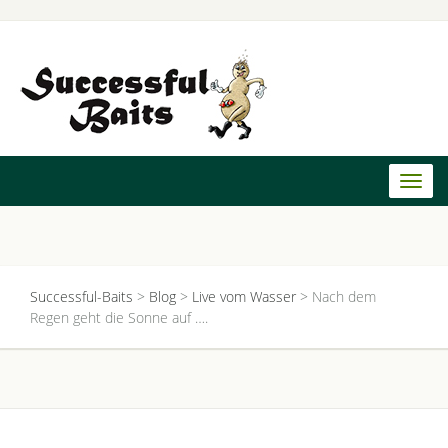
Toggl
naviga
Successful-Baits
>
Blog
>
Live vom Wasser
>
Nach dem
Regen geht die Sonne auf ….