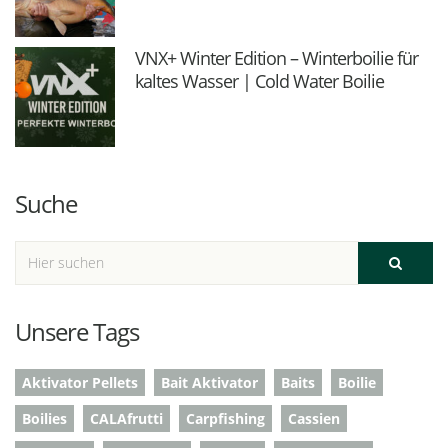
VNX+ Winter Edition – Winterboilie für
kaltes Wasser | Cold Water Boilie
Suche
Unsere Tags
Aktivator Pellets
Bait Aktivator
Baits
Boilie
Boilies
CALAfrutti
Carpfishing
Cassien