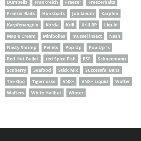
Dumbellz
Frankreich
Freezer
Freezerbaits
Freezer Baits
Hookbaits
Jubilaeum
Karpfen
Karpfenangeln
Korda
Krill
Krill BP
Liquid
Maple Cream
Minibolies
mussel insect
Nash
Nasty Shrimp
Pellets
Pop Up
Pop Up`s
Red Hot Bullet
red Spice Fish
RSF
Schneemann
Scoberry
Seafood
Stick Mix
Successful Baits
The Goo
Tigernüsse
VNX+
VNX+ Liquid
Wafter
Wafters
White Halibut
Winter