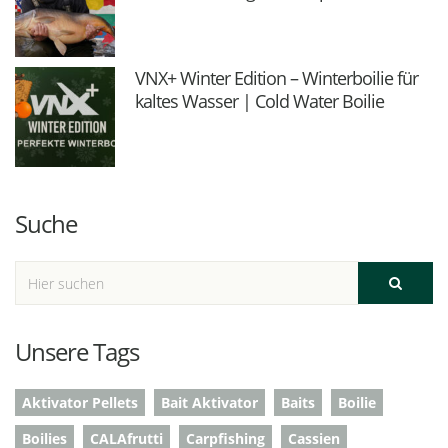
VNX+ Winter Edition – Winterboilie für
kaltes Wasser | Cold Water Boilie
Suche
Unsere Tags
Aktivator Pellets
Bait Aktivator
Baits
Boilie
Boilies
CALAfrutti
Carpfishing
Cassien