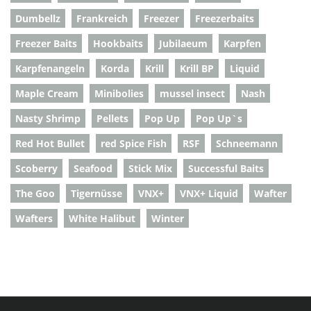
Dumbellz
Frankreich
Freezer
Freezerbaits
Freezer Baits
Hookbaits
Jubilaeum
Karpfen
Karpfenangeln
Korda
Krill
Krill BP
Liquid
Maple Cream
Minibolies
mussel insect
Nash
Nasty Shrimp
Pellets
Pop Up
Pop Up`s
Red Hot Bullet
red Spice Fish
RSF
Schneemann
Scoberry
Seafood
Stick Mix
Successful Baits
The Goo
Tigernüsse
VNX+
VNX+ Liquid
Wafter
Wafters
White Halibut
Winter