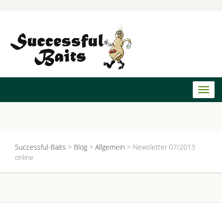
Toggl
naviga
Successful-Baits
>
Blog
>
Allgemein
>
Newsletter 07/2013
online