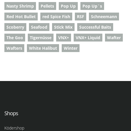
Nasty Shrimp
Pellets
Pop Up
Pop Up`s
Red Hot Bullet
red Spice Fish
RSF
Schneemann
Scoberry
Seafood
Stick Mix
Successful Baits
The Goo
Tigernüsse
VNX+
VNX+ Liquid
Wafter
Wafters
White Halibut
Winter
Shops
Ködershop