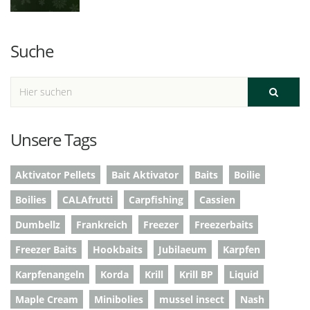
Suche
Unsere Tags
Aktivator Pellets
Bait Aktivator
Baits
Boilie
Boilies
CALAfrutti
Carpfishing
Cassien
Dumbellz
Frankreich
Freezer
Freezerbaits
Freezer Baits
Hookbaits
Jubilaeum
Karpfen
Karpfenangeln
Korda
Krill
Krill BP
Liquid
Maple Cream
Minibolies
mussel insect
Nash