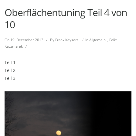
Oberflächentuning Teil 4 von
10
On
19. Dezember 2013
/
By
Frank Keysers
/
In
Allgemein
,
Felix
Kaczmarek
/
Teil 1
Teil 2
Teil 3