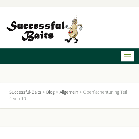
Toggl
naviga
Successful-Baits
>
Blog
>
Allgemein
>
Oberflächentuning Teil
4 von 10