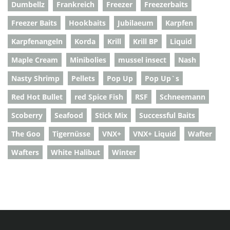
Dumbellz
Frankreich
Freezer
Freezerbaits
Freezer Baits
Hookbaits
Jubilaeum
Karpfen
Karpfenangeln
Korda
Krill
Krill BP
Liquid
Maple Cream
Minibolies
mussel insect
Nash
Nasty Shrimp
Pellets
Pop Up
Pop Up`s
Red Hot Bullet
red Spice Fish
RSF
Schneemann
Scoberry
Seafood
Stick Mix
Successful Baits
The Goo
Tigernüsse
VNX+
VNX+ Liquid
Wafter
Wafters
White Halibut
Winter