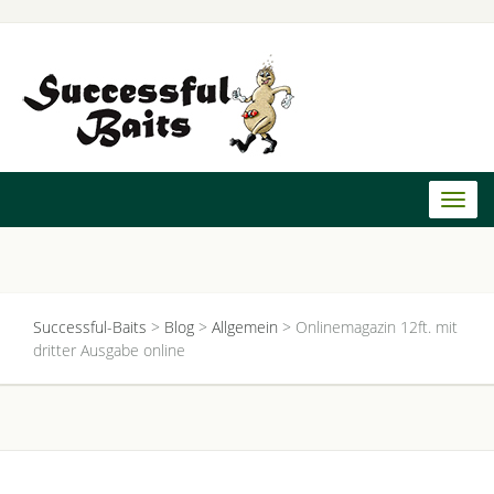
Toggl
naviga
Successful-Baits
>
Blog
>
Allgemein
>
Onlinemagazin 12ft. mit
dritter Ausgabe online