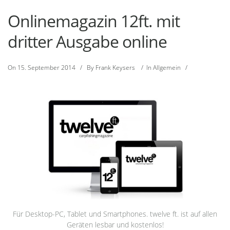
Onlinemagazin 12ft. mit
dritter Ausgabe online
On
15. September 2014
/
By
Frank Keysers
/
In
Allgemein
/
Für Desktop-PC, Tablet und Smartphones. twelve ft. ist auf allen
Geräten lesbar und kostenlos!