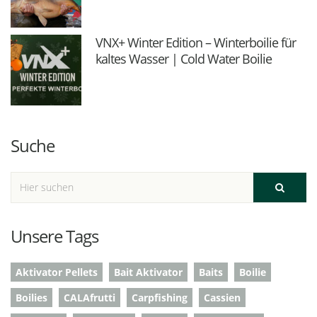
VNX+ Winter Edition – Winterboilie für
kaltes Wasser | Cold Water Boilie
Suche
Unsere Tags
Aktivator Pellets
Bait Aktivator
Baits
Boilie
Boilies
CALAfrutti
Carpfishing
Cassien