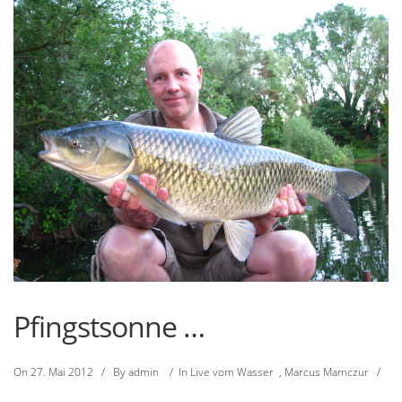
Pfingstsonne …
On
27. Mai 2012
/
By
admin
/
In
Live vom Wasser
,
Marcus Mamczur
/