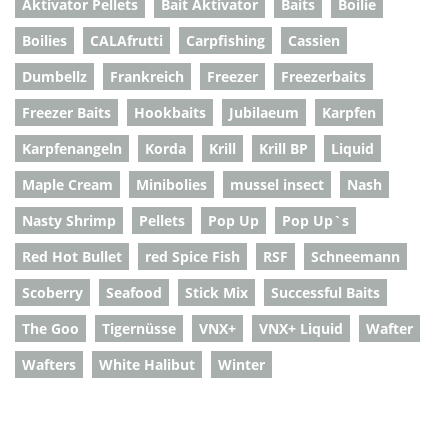
Aktivator Pellets
Bait Aktivator
Baits
Boilie
Boilies
CALAfrutti
Carpfishing
Cassien
Dumbellz
Frankreich
Freezer
Freezerbaits
Freezer Baits
Hookbaits
Jubilaeum
Karpfen
Karpfenangeln
Korda
Krill
Krill BP
Liquid
Maple Cream
Minibolies
mussel insect
Nash
Nasty Shrimp
Pellets
Pop Up
Pop Up`s
Red Hot Bullet
red Spice Fish
RSF
Schneemann
Scoberry
Seafood
Stick Mix
Successful Baits
The Goo
Tigernüsse
VNX+
VNX+ Liquid
Wafter
Wafters
White Halibut
Winter