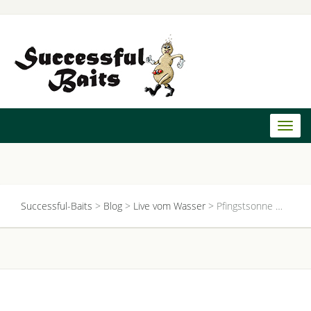
Toggl
naviga
Successful-Baits
>
Blog
>
Live vom Wasser
>
Pfingstsonne …