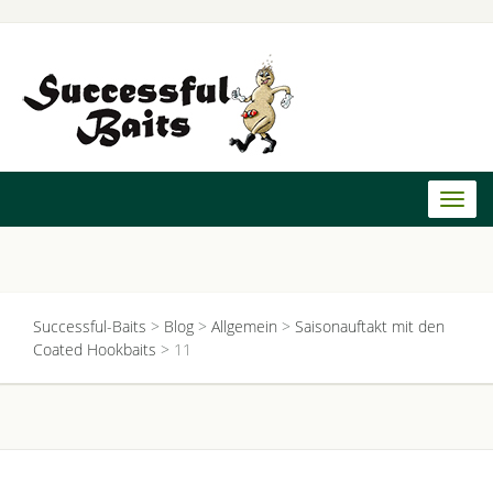
Toggl
naviga
Successful-Baits
>
Blog
>
Allgemein
>
Saisonauftakt mit den
Coated Hookbaits
>
11