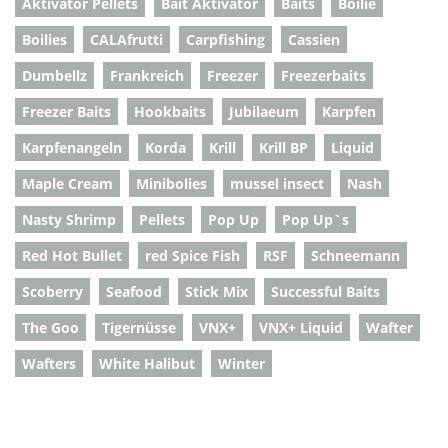
Aktivator Pellets
Bait Aktivator
Baits
Boilie
Boilies
CALAfrutti
Carpfishing
Cassien
Dumbellz
Frankreich
Freezer
Freezerbaits
Freezer Baits
Hookbaits
Jubilaeum
Karpfen
Karpfenangeln
Korda
Krill
Krill BP
Liquid
Maple Cream
Minibolies
mussel insect
Nash
Nasty Shrimp
Pellets
Pop Up
Pop Up`s
Red Hot Bullet
red Spice Fish
RSF
Schneemann
Scoberry
Seafood
Stick Mix
Successful Baits
The Goo
Tigernüsse
VNX+
VNX+ Liquid
Wafter
Wafters
White Halibut
Winter