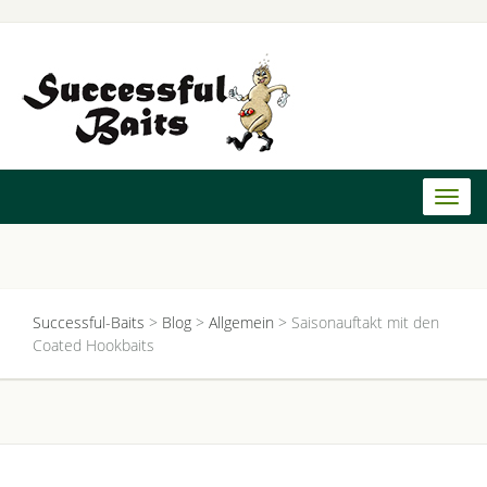
Toggl
naviga
Successful-Baits
>
Blog
>
Allgemein
>
Saisonauftakt mit den
Coated Hookbaits