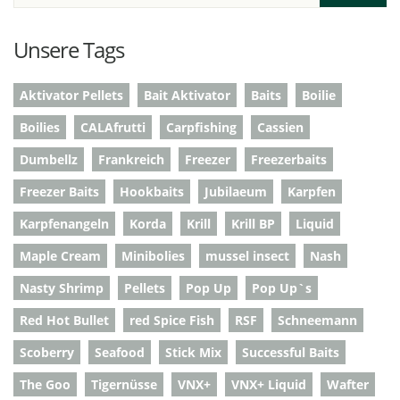
Unsere Tags
Aktivator Pellets
Bait Aktivator
Baits
Boilie
Boilies
CALAfrutti
Carpfishing
Cassien
Dumbellz
Frankreich
Freezer
Freezerbaits
Freezer Baits
Hookbaits
Jubilaeum
Karpfen
Karpfenangeln
Korda
Krill
Krill BP
Liquid
Maple Cream
Minibolies
mussel insect
Nash
Nasty Shrimp
Pellets
Pop Up
Pop Up`s
Red Hot Bullet
red Spice Fish
RSF
Schneemann
Scoberry
Seafood
Stick Mix
Successful Baits
The Goo
Tigernüsse
VNX+
VNX+ Liquid
Wafter