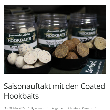
Saisonauftakt mit den Coated
Hookbaits
On
29. Mai 2022
/
By
admin
/
In
Allgemein
,
Christoph Pleischl
/