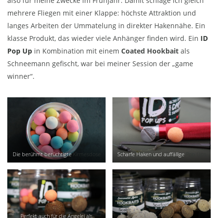
also für meine Zwecke im Frühjahr. Damit schlage ich gleich
mehrere Fliegen mit einer Klappe: höchste Attraktion und
langes Arbeiten der Ummatelung in direkter Hakennähe. Ein
klasse Produkt, das wieder viele Anhänger finden wird. Ein
ID
Pop Up
in Kombination mit einem
Coated Hookbait
als
Schneemann gefischt, war bei meiner Session der „game
winner“.
Die berühmt berüchtigte
Kirmesdose
Scharfe Haken und auffällige
Pop Ups
Perfekt auch für die Angelei als