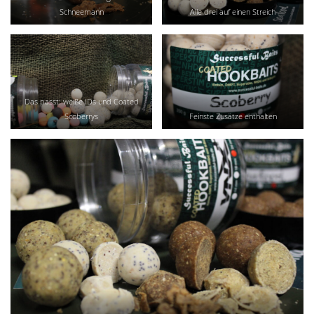
Schneemann
Alle drei auf einen Streich
Das passt: weiße IDs und Coated
Scoberrys
Feinste Zusätze enthalten