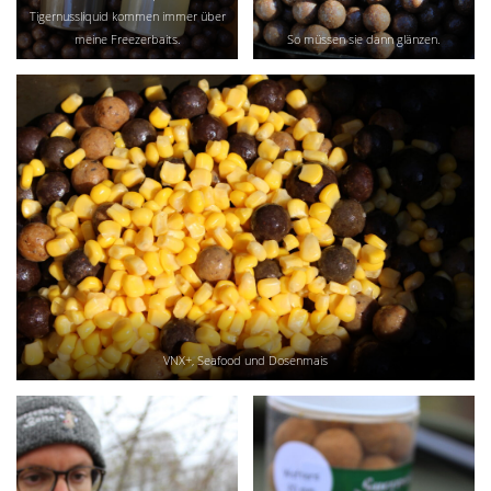
Tigernussliquid kommen immer über
meine Freezerbaits.
So müssen sie dann glänzen.
VNX+, Seafood und Dosenmais