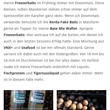
meine
Freezerbaits
im Frühling immer mit Dosenmais. Diese
kleinen, süßen Maiskörner stehen schon immer auf dem
Speisezettel der Karpfen ganz oben. Wenn ich Dosenmais
verwende, benutzte ich die
Korda Fake Baits
in Maisform
gerne als Topper für meine
Base Mix Wafter
. Apropos
Freezerbaits
: Hier vertraue ich auf die Sorten, mit denen ich
auch in den letzten Sessions Erfolg hatte. Eine Mischung aus
VNX+
und
Seafood
ist bei mir oftmals Standard. Gerne
variiere ich dabei auch mit den Ködergrößen. Von 18 mm bis
24 mm im Durchmesser ist bei mir alles dabei. Im Vorfeld
soake ich meine Freezerbaits ordentlich mit Liquids.
Fischprotein
und
Tigernussliquid
gehen dabei immer. Mehr
ist in diesem Falle mehr.
Nie mehr ohne: Fischprotein und