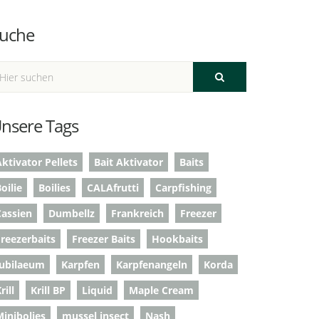
uche
nsere Tags
ktivator Pellets
Bait Aktivator
Baits
oilie
Boilies
CALAfrutti
Carpfishing
Cassien
Dumbellz
Frankreich
Freezer
Freezerbaits
Freezer Baits
Hookbaits
Jubilaeum
Karpfen
Karpfenangeln
Korda
rill
Krill BP
Liquid
Maple Cream
Minibolies
mussel insect
Nash