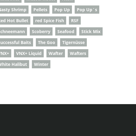
Nasty Shrimp
Pellets
Pop Up
Pop Up`s
Red Hot Bullet
red Spice Fish
RSF
Schneemann
Scoberry
Seafood
Stick Mix
uccessful Baits
The Goo
Tigernüsse
VNX+
VNX+ Liquid
Wafter
Wafters
White Halibut
Winter