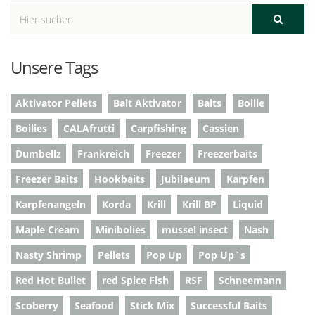
Unsere Tags
Aktivator Pellets
Bait Aktivator
Baits
Boilie
Boilies
CALAfrutti
Carpfishing
Cassien
Dumbellz
Frankreich
Freezer
Freezerbaits
Freezer Baits
Hookbaits
Jubilaeum
Karpfen
Karpfenangeln
Korda
Krill
Krill BP
Liquid
Maple Cream
Minibolies
mussel insect
Nash
Nasty Shrimp
Pellets
Pop Up
Pop Up`s
Red Hot Bullet
red Spice Fish
RSF
Schneemann
Scoberry
Seafood
Stick Mix
Successful Baits