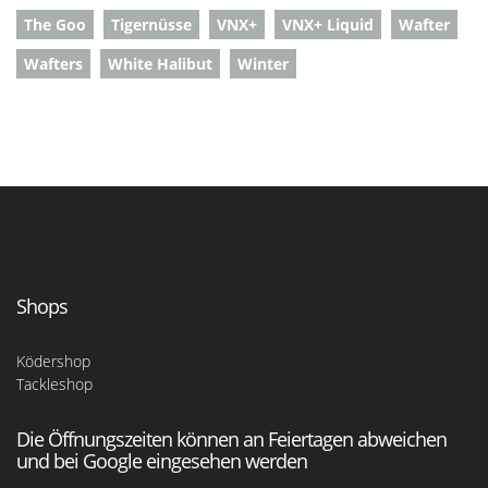
The Goo
Tigernüsse
VNX+
VNX+ Liquid
Wafter
Wafters
White Halibut
Winter
Shops
Ködershop
Tackleshop
Die Öffnungszeiten können an Feiertagen abweichen
und bei Google eingesehen werden