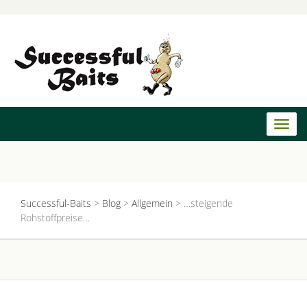
Toggl
naviga
Successful-Baits
>
Blog
>
Allgemein
>
…steigende
Rohstoffpreise…