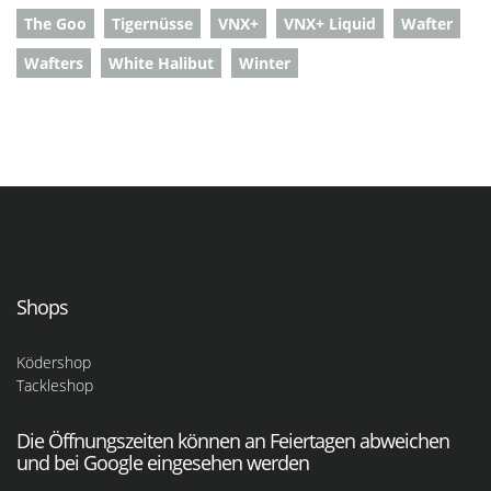
The Goo
Tigernüsse
VNX+
VNX+ Liquid
Wafter
Wafters
White Halibut
Winter
Shops
Ködershop
Tackleshop
Die Öffnungszeiten können an Feiertagen abweichen
und bei Google eingesehen werden