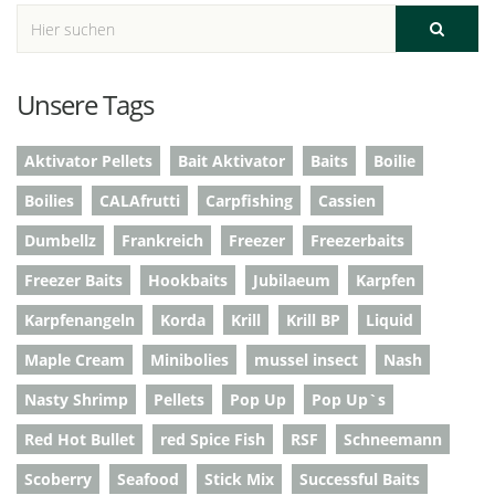
Unsere Tags
Aktivator Pellets
Bait Aktivator
Baits
Boilie
Boilies
CALAfrutti
Carpfishing
Cassien
Dumbellz
Frankreich
Freezer
Freezerbaits
Freezer Baits
Hookbaits
Jubilaeum
Karpfen
Karpfenangeln
Korda
Krill
Krill BP
Liquid
Maple Cream
Minibolies
mussel insect
Nash
Nasty Shrimp
Pellets
Pop Up
Pop Up`s
Red Hot Bullet
red Spice Fish
RSF
Schneemann
Scoberry
Seafood
Stick Mix
Successful Baits