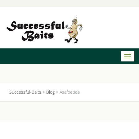
Toggl
naviga
Successful-Baits
>
Blog
>
Asafoetida