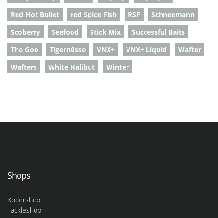
Red Hot Bullet
red Spice Fish
RSF
Schneemann
Scoberry
Seafood
Stick Mix
Successful Baits
The Goo
Tigernüsse
VNX+
VNX+ Liquid
Wafter
Wafters
White Halibut
Winter
Shops
Ködershop
Tackleshop