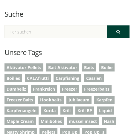
Suche
Unsere Tags
Aktivator Pellets
Bait Aktivator
Baits
Boilie
Boilies
CALAfrutti
Carpfishing
Cassien
Dumbellz
Frankreich
Freezer
Freezerbaits
Freezer Baits
Hookbaits
Jubilaeum
Karpfen
Karpfenangeln
Korda
Krill
Krill BP
Liquid
Maple Cream
Minibolies
mussel insect
Nash
Nasty Shrimp
Pellets
Pop Up
Pop Up`s