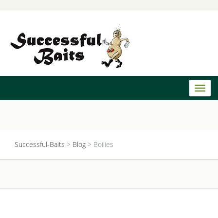
Toggl
naviga
Successful-Baits
>
Blog
>
Boilies