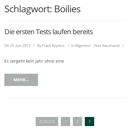
Schlagwort:
Boilies
Die ersten Tests laufen bereits
On
25. Juni 2013
/
By
Frank Keysers
/
In
Allgemein
,
Felix Kaczmarek
/
Es vergeht kein Jahr ohne eine
MEHR...
ZURÜCK
1
2
3