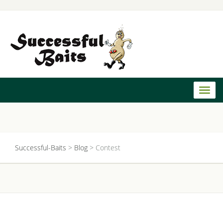
Toggl
naviga
Successful-Baits
>
Blog
>
Contest