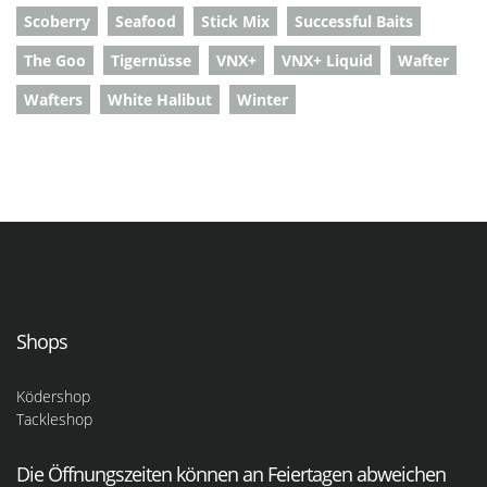
Scoberry
Seafood
Stick Mix
Successful Baits
The Goo
Tigernüsse
VNX+
VNX+ Liquid
Wafter
Wafters
White Halibut
Winter
Shops
Ködershop
Tackleshop
Die Öffnungszeiten können an Feiertagen abweichen