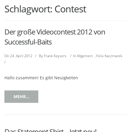
Schlagwort:
Contest
Der große Videocontest 2012 von
Successful-Baits
On
24. April 2012
/
By
Frank Keysers
/
In
Allgemein
,
Felix Kaczmarek
/
Hallo zusammen! Es gibt Neuigkeiten
MEHR...
Das Statement Shirt – Jetzt neu!