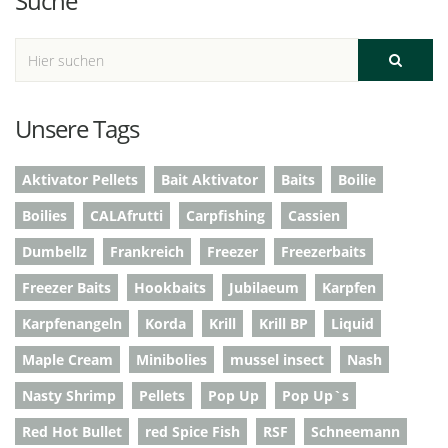
Suche
Unsere Tags
Aktivator Pellets
Bait Aktivator
Baits
Boilie
Boilies
CALAfrutti
Carpfishing
Cassien
Dumbellz
Frankreich
Freezer
Freezerbaits
Freezer Baits
Hookbaits
Jubilaeum
Karpfen
Karpfenangeln
Korda
Krill
Krill BP
Liquid
Maple Cream
Minibolies
mussel insect
Nash
Nasty Shrimp
Pellets
Pop Up
Pop Up`s
Red Hot Bullet
red Spice Fish
RSF
Schneemann