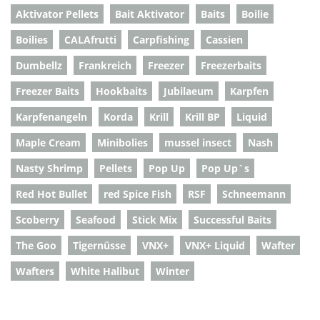
Aktivator Pellets
Bait Aktivator
Baits
Boilie
Boilies
CALAfrutti
Carpfishing
Cassien
Dumbellz
Frankreich
Freezer
Freezerbaits
Freezer Baits
Hookbaits
Jubilaeum
Karpfen
Karpfenangeln
Korda
Krill
Krill BP
Liquid
Maple Cream
Minibolies
mussel insect
Nash
Nasty Shrimp
Pellets
Pop Up
Pop Up`s
Red Hot Bullet
red Spice Fish
RSF
Schneemann
Scoberry
Seafood
Stick Mix
Successful Baits
The Goo
Tigernüsse
VNX+
VNX+ Liquid
Wafter
Wafters
White Halibut
Winter