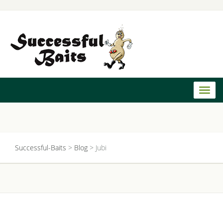
Toggl
naviga
Successful-Baits
>
Blog
>
Jubi